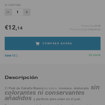
LA CANTIDAD
€12,
Preço/Kg
20.45
14
Precio incluye
Impuesto
COMPRAR AHORA
En stock
Gana 12
Descripción
sin
El
Paté de Caballa Manná
es único,
cremoso, elaborado
colorantes ni conservantes
añadidos
y perfecto
para untar en el pan
.