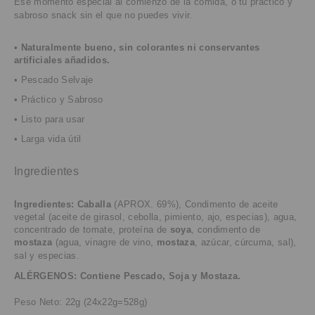
Ese momento especial al comienzo de la comida, o tu práctico y
sabroso snack sin el que no puedes vivir.
•
Naturalmente bueno, sin colorantes ni conservantes
artificiales añadidos.
• Pescado Selvaje
• Práctico y Sabroso
• Listo para usar
• Larga vida útil
Ingredientes
Ingredientes:
Caballa
(APROX. 69%),
Condimento de aceite
vegetal (aceite de girasol, cebolla, pimiento, ajo, especias), agua,
concentrado de tomate, proteína de
soya
, condimento de
mostaza
(agua, vinagre de vino,
mostaza
, azúcar, cúrcuma, sal),
sal y especias.
ALÉRGENOS: Contiene Pescado, Soja y Mostaza.
Peso Neto: 22g (24x22g=528g)