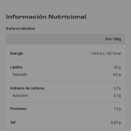
Información Nutricional
Valores Medios
Por 100g
Energía
1269 kJ / 307 kcal
Lipidos
28 g
Saturado
4,5 g
Hidratos de carbono
0,7g
Azúcares
0,7g
Proteinas
14 g
Sal
0,69 g