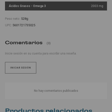
Ácidos Grasos - Omega 3
2003 mg
Peso neto:
528g
UPC:
5601721735025
Comentarios
(0)
Inicie sesión en su cuenta para escribir una reseña.
INICIAR SESIÓN
No hay comentarios publicados
Productos relacionados