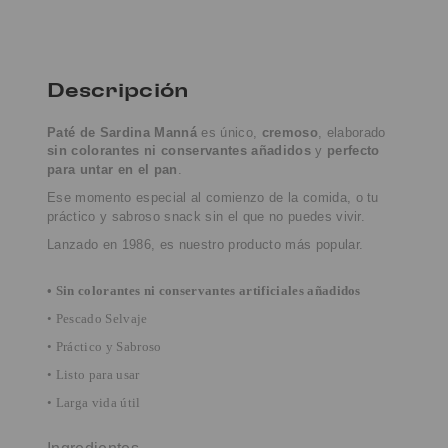
Descripción
Paté de Sardina Manná
es único,
cremoso
, elaborado
sin colorantes ni conservantes añadidos
y
perfecto
para untar en el pan
.
Ese momento especial al comienzo de la comida, o tu
práctico y sabroso snack sin el que no puedes vivir.
Lanzado en 1986, es nuestro producto más popular.
• Sin colorantes ni conservantes artificiales añadidos
• Pescado Selvaje
• Práctico y Sabroso
• Listo para usar
• Larga vida útil