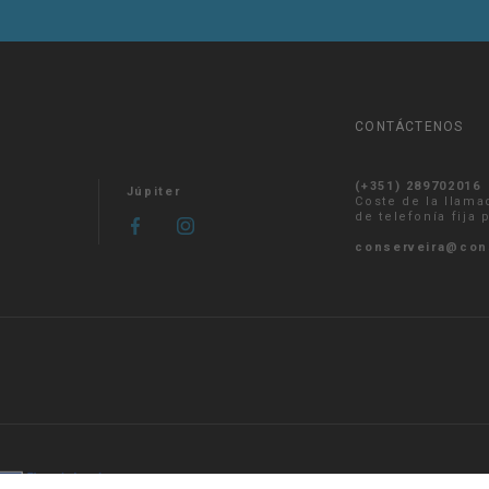
CONTÁCTENOS
(+351) 289702016
Júpiter
Coste de la llama
de telefonía fija
conserveira@con