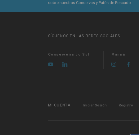
sobre nuestras Conservas y Patés de Pescado.
SÍGUENOS EN LAS REDES SOCIALES
Conserveira do Sul
Manná
MI CUENTA
Iniciar Sesión
Registro