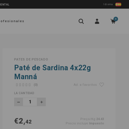
Idioma
NENTAL
0
rofesionales
PATES DE PESCADO
Paté de Sardina 4x22g
Manná
(0)
Ad. a favoritos
LA CANTIDAD
€2,
Preço/Kg
24.43
42
Precio incluye
Impuesto