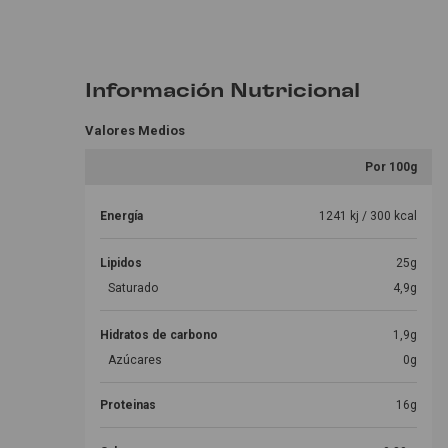
Información Nutricional
Valores Medios
Por 100g
Energía
1241 kj / 300 kcal
Lipidos
25g
Saturado
4,9g
Hidratos de carbono
1,9g
Azúcares
0g
Proteinas
16g