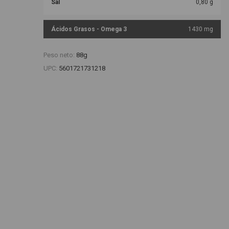
Sal
0,80 g
Ácidos Grasos - Omega 3
1430 mg
Peso neto:
88g
UPC:
5601721731218