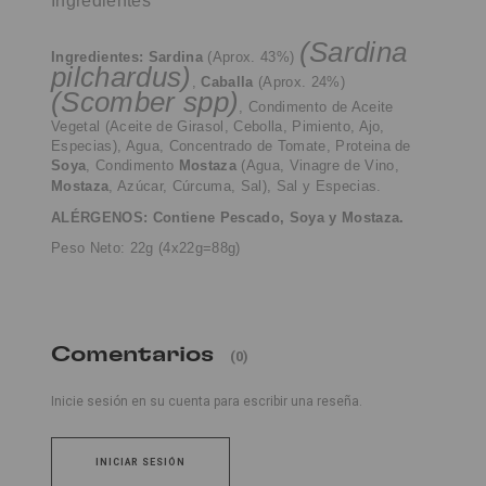
Ingredientes
(Sardina
Ingredientes:
Sardina
(Aprox. 43%)
pilchardus)
,
Caballa
(Aprox. 24%)
(Scomber spp)
,
Condimento de Aceite
Vegetal (Aceite de Girasol, Cebolla, Pimiento, Ajo,
Especias), Agua, Concentrado de Tomate, Proteina de
Soya
, Condimento
Mostaza
(Agua, Vinagre de Vino,
Mostaza
, Azúcar, Cúrcuma, Sal), Sal y Especias.
ALÉRGENOS: Contiene Pescado, Soya y Mostaza.
Peso Neto:
22g (4x22g=88g)
Comentarios
(0)
Inicie sesión en su cuenta para escribir una reseña.
INICIAR SESIÓN