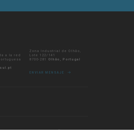
Zona Industrial de Olhão,
da a la red
Lote 122/141
 portuguesa
8700-281
Olhão, Portugal
sul.pt
ENVIAR MENSAJE