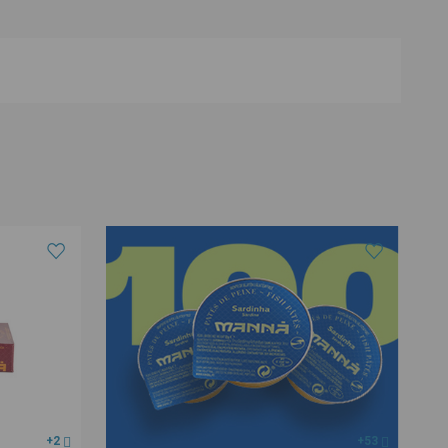
+2
+53