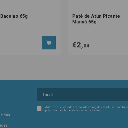
 Bacalao 65g
Paté de Atún Picante
Manná 65g
€2,
04
Autorizo ​​que los datos personales recogidos se utilizan con fin
publicidad de ofertas de Conserveira do Sul.
eridos
dades