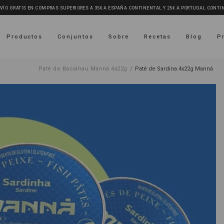
VÍO GRATIS EN COMPRAS SUPERIORES A 35€ A ESPAÑA CONTINENTAL Y 25€ A PORTUGAL CONTI
Productos
Conjuntos
Sobre
Recetas
Blog
P
/
Paté de Bacalhau Manná 4x22g
Paté de Sardina 4x22g Manná