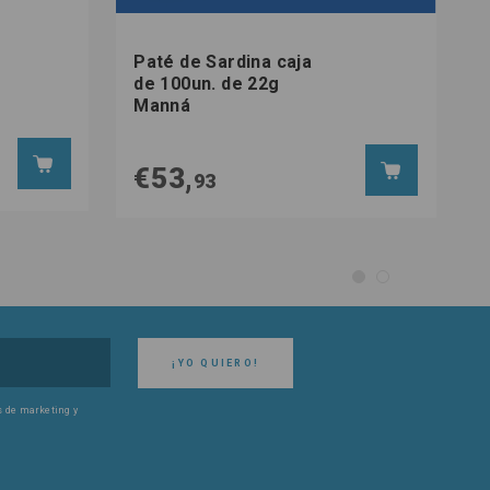
Paté de Sardina caja
de 100un. de 22g
Manná
€53,
93
¡YO QUIERO!
es de marketing y