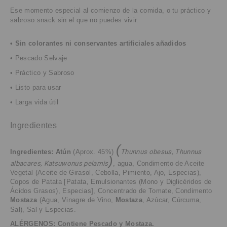
Ese momento especial al comienzo de la comida, o tu práctico y
sabroso snack sin el que no puedes vivir.
• Sin colorantes ni conservantes artificiales añadidos
• Pescado Selvaje
• Práctico y Sabroso
• Listo para usar
• Larga vida útil
Ingredientes
(
Ingredientes:
Atún
(Aprox. 45%)
Thunnus obesus, Thunnus
)
albacares, Katsuwonus pelamis
, agua,
Condimento de Aceite
Vegetal (Aceite de Girasol, Cebolla, Pimiento, Ajo, Especias),
Copos de Patata [Patata, Emulsionantes (Mono y Diglicéridos de
Ácidos Grasos), Especias], Concentrado de Tomate, Condimento
Mostaza
(Agua, Vinagre de Vino,
Mostaza
, Azúcar, Cúrcuma,
Sal), Sal y Especias.
ALÉRGENOS: Contiene Pescado y Mostaza.