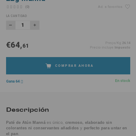
(0)
Ad. a favoritos
LA CANTIDAD
€64,
Preço/Kg
26.14
61
Precio incluye
Impuesto
COMPRAR AHORA
En stock
Gana 64
Descripción
Paté de Atún Manná
es único,
cremoso, elaborado sin
colorantes ni conservantes añadidos
y
perfecto para untar en
el pan
.