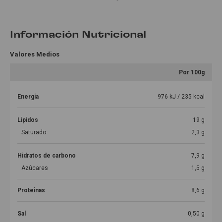
Información Nutricional
Valores Medios
Por 100g
Energía
976 kJ / 235 kcal
Lipidos
19 g
Saturado
2,3 g
Hidratos de carbono
7,9 g
Azúcares
1,5 g
Proteinas
8,6 g
Sal
0,50 g