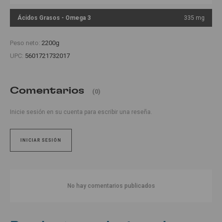
Ácidos Grasos - Omega 3
335 mg
Peso neto:
2200g
UPC:
5601721732017
Comentarios
(0)
Inicie sesión en su cuenta para escribir una reseña.
INICIAR SESIÓN
No hay comentarios publicados