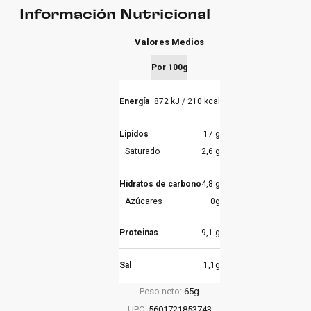
Información Nutricional
Valores Medios
Por 100g
Energía
872 kJ / 210 kcal
Lipidos
17 g
Saturado
2,6 g
Hidratos de carbono
4,8 g
Azúcares
0g
Proteinas
9,1 g
Sal
1,1g
Peso neto:
65g
UPC:
5601721853743