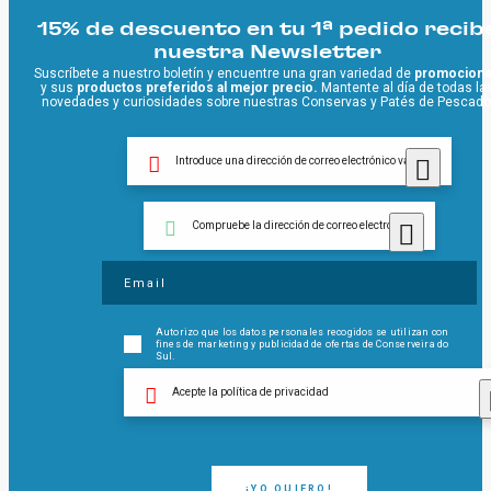
15% de descuento en tu 1ª pedido recib
nuestra Newsletter
Suscríbete a nuestro boletín y encuentre una gran variedad de
promocion
y sus
productos preferidos al mejor precio.
Mantente al día de todas la
novedades y curiosidades sobre nuestras Conservas y Patés de Pescado
Introduce una dirección de correo electrónico válida
Compruebe la dirección de correo electrónico
Autorizo ​​que los datos personales recogidos se utilizan con
fines de marketing y publicidad de ofertas de Conserveira do
Sul.
Acepte la política de privacidad
¡YO QUIERO!