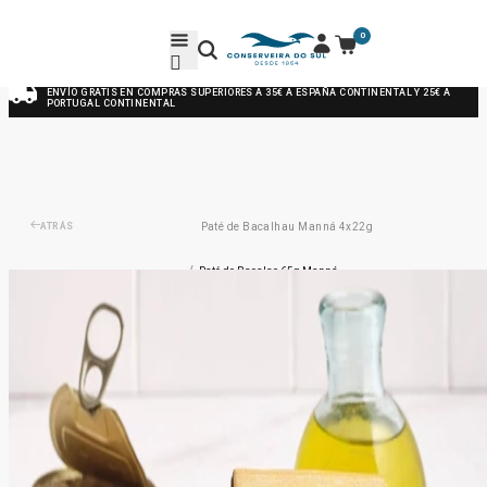
0
ENVÍO GRATIS EN COMPRAS SUPERIORES A 35€ A ESPAÑA CONTINENTAL Y 25€ A
PORTUGAL CONTINENTAL
ATRÁS
Paté de Bacalhau Manná 4x22g
/
Paté de Bacalao 65g Manná