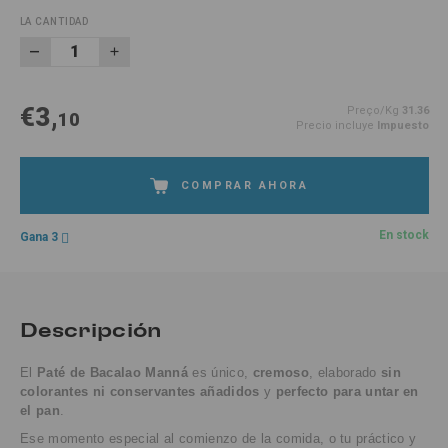
LA CANTIDAD
€3,
Preço/Kg
31.36
10
Precio incluye
Impuesto
COMPRAR AHORA
En stock
Gana 3
Descripción
El
Paté de Bacalao Manná
es único,
cremoso
, elaborado
sin
colorantes ni conservantes añadidos
y
perfecto para untar en
el pan
.
Ese momento especial al comienzo de la comida, o tu práctico y