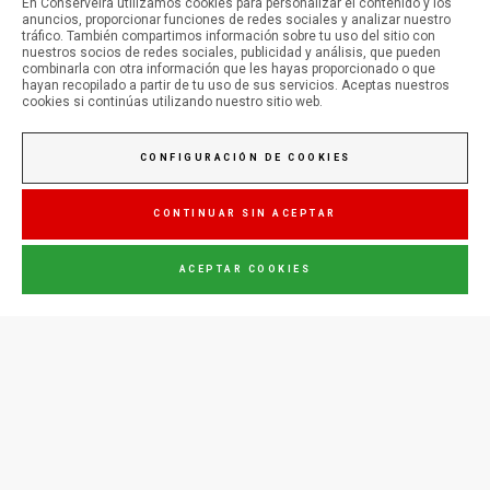
En Conserveira utilizamos cookies para personalizar el contenido y los
anuncios, proporcionar funciones de redes sociales y analizar nuestro
tráfico. También compartimos información sobre tu uso del sitio con
SÍGUENOS EN LAS REDES SOCIALES
nuestros socios de redes sociales, publicidad y análisis, que pueden
combinarla con otra información que les hayas proporcionado o que
hayan recopilado a partir de tu uso de sus servicios. Aceptas nuestros
cookies si continúas utilizando nuestro sitio web.
Conserveira do Sul
CONFIGURACIÓN DE COOKIES
Manná
CONTINUAR SIN ACEPTAR
ACEPTAR COOKIES
Júpiter
CONTÁCTENOS