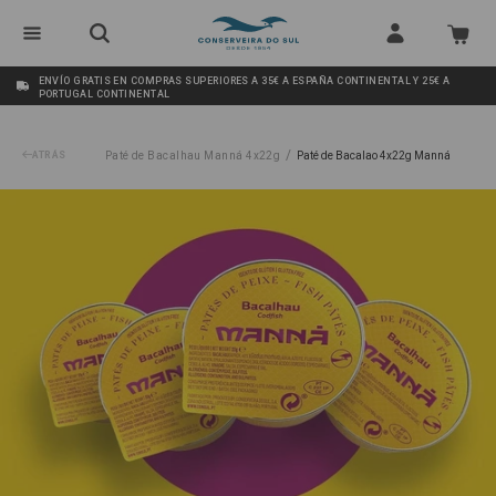
ENVÍO GRATIS EN COMPRAS SUPERIORES A 35€ A ESPAÑA CONTINENTAL Y 25€ A
PORTUGAL CONTINENTAL
/
ATRÁS
Paté de Bacalhau Manná 4x22g
Paté de Bacalao 4x22g Manná