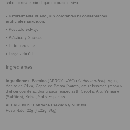
sabroso snack sin el que no puedes vivir.
•
Naturalmente bueno, sin colorantes ni conservantes
artificiales añadidos.
• Pescado Selvaje
• Práctico y Sabroso
• Listo para usar
• Larga vida útil
Ingredientes
Ingredientes:
Bacalao
(APROX. 40%)
(
Gadus morhua
)
, Agua,
Aceite de Oliva, Copos de Patata [patata, emulsionantes (mono y
diglicéridos de ácidos grasos, especias)], Cebolla, Ajo,
Vinagre
(
Sulfitos
), Salsa, Sal y Especias.
ALÉRGENOS: Contiene Pescado y Sulfitos.
Peso Neto: 22g (4x22g=88g)