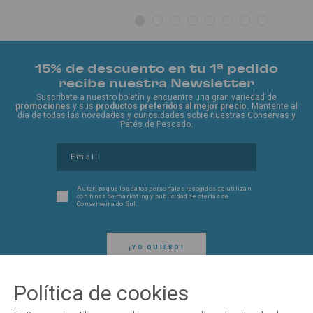
15% de descuento en tu 1ª pedido
recibe nuestra Newsletter
Suscríbete a nuestro boletín y encuentre una gran variedad de
promociones
y sus
productos preferidos al mejor precio.
Mantente al
día de todas las novedades y curiosidades sobre nuestras Conservas y
Patés de Pescado.
Autorizo ​​que los datos personales recogidos se utilizan
con fines de marketing y publicidad de ofertas de
Conserveira do Sul.
¡YO QUIERO!
Política de cookies