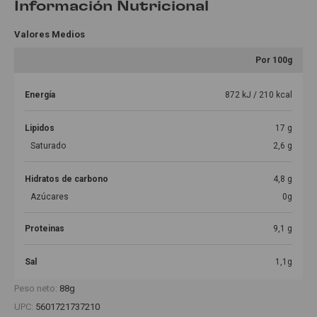
Información Nutricional
Valores Medios
Por 100g
Energía
872 kJ / 210 kcal
Lipidos
17 g
Saturado
2,6 g
Hidratos de carbono
4,8 g
Azúcares
0g
Proteinas
9,1 g
Sal
1,1g
Peso neto:
88g
UPC:
5601721737210