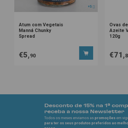
+5
Atum com Vegetais
Ovas de
Manná Chunky
Azeite 
Spread
120g
€5,
€71,
90
Desconto de 15% na 1ª com
receba a nossa Newsletter
Todos os meses enviamos as
promoções
em vig
para ter os seus produtos preferidos ao melh