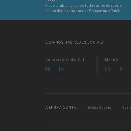
preço.
Fique também a par de todas as novidades e
curiosidades das nossas Conservas e Patés.
SIGA-NOS NAS REDES SOCIAIS
Conserveira do Sul
Manná
A MINHA CONTA
Iniciar Sessão
Regi