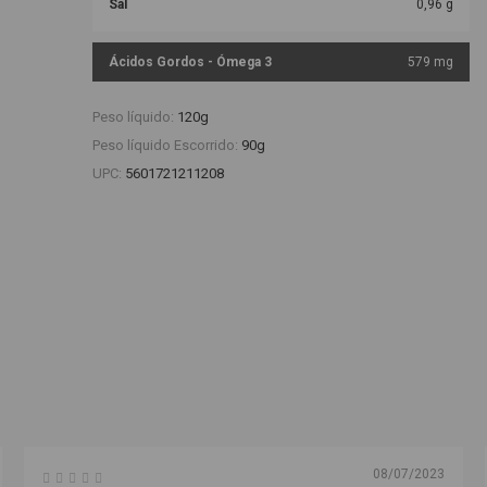
Sal
0,96 g
Ácidos Gordos - Ómega 3
579 mg
Peso líquido:
120g
Peso líquido Escorrido:
90g
UPC:
5601721211208
08/07/2023