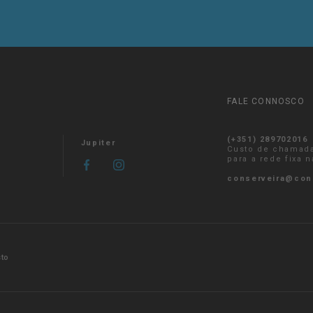
FALE CONNOSCO
(+351) 289702016
Jupiter
Custo de chamad
para a rede fixa 
conserveira@con
sto