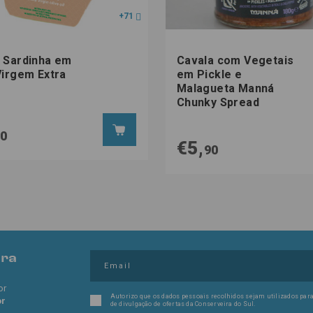
+71
 Sardinha em
Cavala com Vegetais
Virgem Extra
em Pickle e
Malagueta Manná
Chunky Spread
80
€5,
90
pra
or
Autorizo que os dados pessoais recolhidos sejam utilizados para
or
de divulgação de ofertas da Conserveira do Sul.