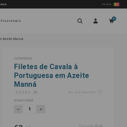
Idioma
PANHA
0
ofissionais
em Azeite Manná
CONSERVA
Filetes de Cavala à
Portuguesa em Azeite
Manná
(3)
Ad. aos favoritos
QUANTIDADE
Preço/Kg
25.42