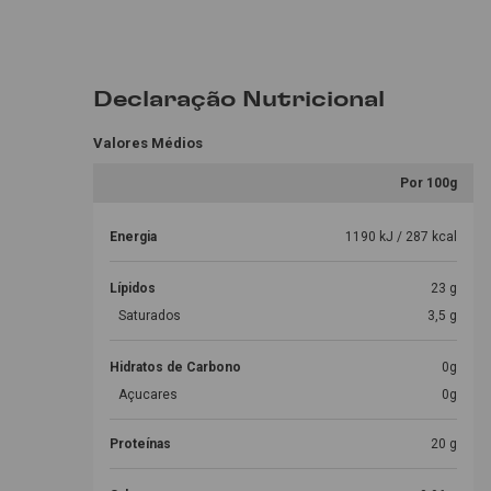
Declaração Nutricional
Valores Médios
Por 100g
Energia
1190 kJ / 287 kcal
Lípidos
23 g
Saturados
3,5 g
Hidratos de Carbono
0g
Açucares
0g
Proteínas
20 g