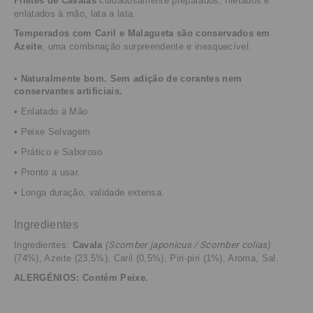
Filetes de Cavalas
cuidadosamente preparados, filetados e
enlatados à mão, lata a lata.
Temperados com Caril e Malagueta são conservados em
Azeite
, uma combinação surpreendente e inesquecível.
•
Naturalmente bom. Sem adição de corantes nem
conservantes
artificiais
.
•
Enlatado
à Mão
• Peixe Selvagem
• Prático e Saboroso
• Pronto a usar.
• Longa duração, validade extensa.
Ingredientes
Ingredientes:
Cavala
(
Scomber japonicus / Scomber colias
)
(74%), Azeite (23,5%), Caril (0,5%), Piri-piri (1%), Aroma, Sal.
ALERGÉNIOS: Contém Peixe.