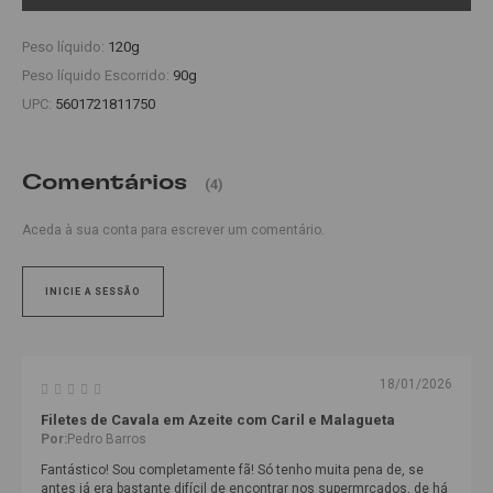
Peso líquido:
120g
Peso líquido Escorrido:
90g
UPC:
5601721811750
Comentários
(4)
Aceda à sua conta para escrever um comentário.
INICIE A SESSÃO
18/01/2026
Filetes de Cavala em Azeite com Caril e Malagueta
Por:
Pedro Barros
Fantástico! Sou completamente fã! Só tenho muita pena de, se
antes já era bastante difícil de encontrar nos supermrcados, de há