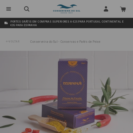
PORTES GRÁTIS EM COMPRAS SUPERIORES A €25 PARA PORTUGAL CONTINENTAL E
€35 PARA ESPANHA
VOLTAR
Conserveira do Sul - Conservas e Patés de Peixe
/
Filetes de Cavala em Azeite com Caril e Malagueta Manná