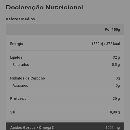
Declaração Nutricional
Valores Médios
Por 100g
Energia
1539 kj / 372 kcal
Lípidos
32 g
Saturados
5,5 g
Hidratos de Carbono
0g
Açucares
0g
Proteínas
20 g
Sal
0,80 g
Ácidos Gordos - Ómega 3
1051 mg