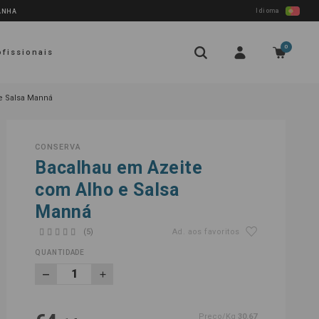
Idioma
PANHA
0
ofissionais
e Salsa Manná
CONSERVA
Bacalhau em Azeite
com Alho e Salsa
Manná
(5)
Ad. aos favoritos
QUANTIDADE
Preço/Kg
30.67