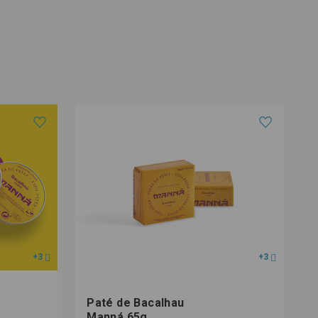
+3
+3
Paté de Bacalhau
Manná 65g