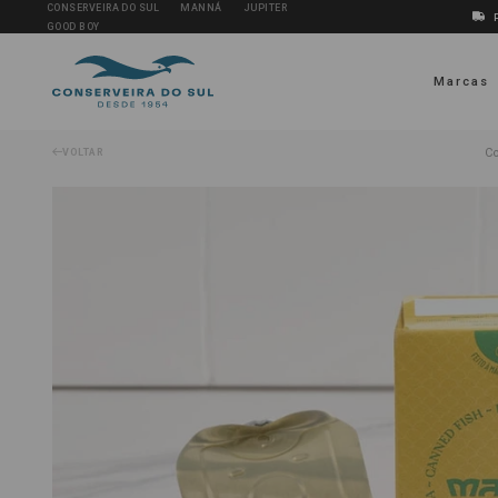
CONSERVEIRA DO SUL
MANNÁ
JUPITER
GOOD BOY
Marcas
Co
VOLTAR