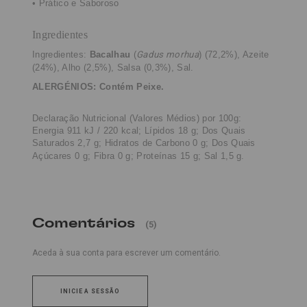
• Prático e Saboroso
Ingredientes
Ingredientes:
Bacalhau
(
Gadus morhua
) (72,2%), Azeite
(24%), Alho (2,5%), Salsa (0,3%), Sal.
ALERGÉNIOS: Contém Peixe.
Declaração Nutricional (Valores Médios) por 100g:
Energia 911 kJ / 220 kcal; Lípidos 18 g; Dos Quais
Saturados 2,7 g; Hidratos de Carbono 0 g; Dos Quais
Açúcares 0 g; Fibra 0 g; Proteínas 15 g; Sal 1,5 g.
Comentários
(5)
Aceda à sua conta para escrever um comentário.
INICIE A SESSÃO