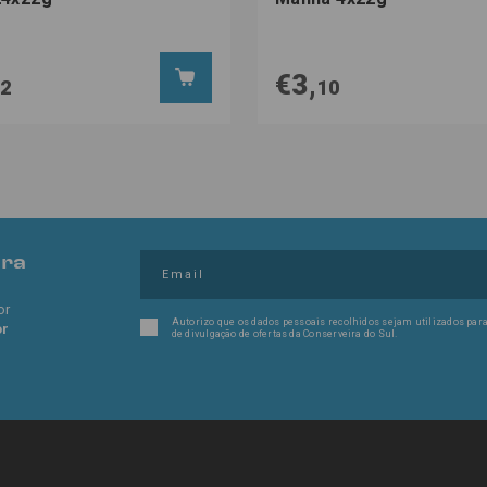
€3,
92
10
pra
or
Autorizo que os dados pessoais recolhidos sejam utilizados para
or
de divulgação de ofertas da Conserveira do Sul.