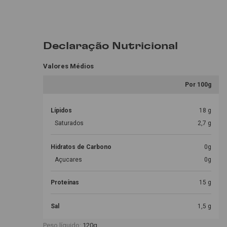
Declaração Nutricional
Valores Médios
Por 100g
Lípidos
18 g
Saturados
2,7 g
Hidratos de Carbono
0g
Açucares
0g
Proteínas
15 g
Sal
1,5 g
Peso líquido:
120g