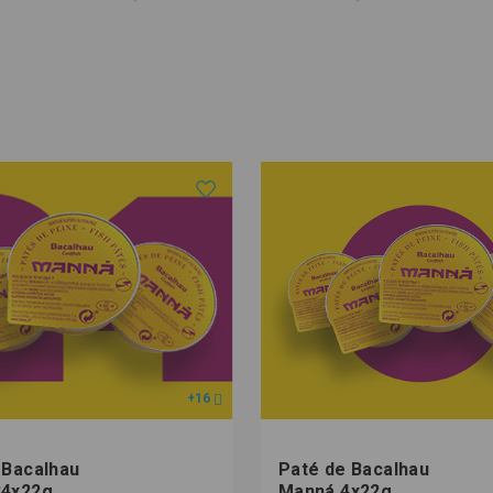
+16
 Bacalhau
Paté de Bacalhau
24x22g
Manná 4x22g