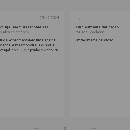
25/10/2024
rtugal alem das fronteiras !
Simplesmente delicioso
o Alcaide Mañoso
Por:
Ana Brochado
ortugal experimentando um Bacalhau
Simplesmente delicioso
Manna, e mesmo voltar a qualquer
rtugal, so eu , que ponho o vinho ! :D
2