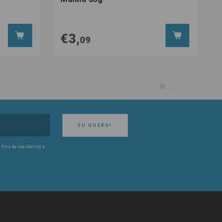
€3,
09
EU QUERO!
 fins de marketing e