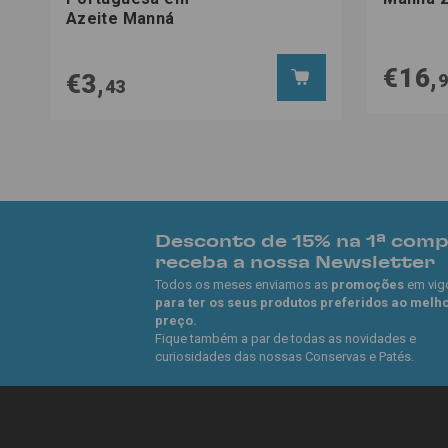
Azeite Manná
€16,
€3,
43
Desconto de 15% na 1ª com
receba a nossa Newsletter
Todos os meses enviamos as
promoções
em vig
para ter os seus produtos preferidos ao melh
preço.
Fique também a par de todas as novidades e
curiosidades das nossas Conservas e Patés.