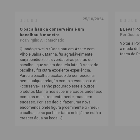
25/10/2024
O bacalhau da conserveira é um
E Levar Po
bacalhau à maneira
Por:
Gustav
Por:
Virgílio A. P. Machado
Voltar a P
à moda de 
Quando provei o «Bacalhau em Azeite com
tasca de Po
Alho e Salsa», Manná, fui agradávelmente
surpreendido pelas verdadeiras postas de
bacalhau que saíam daquela lata. O sabor do
bacalhau foi outra excelente experiência.
Parecia bacalhau acabado de confeccionar,
sem qualquer relação com o pressuposto de
«conserva». Tenho procurado este e outros
produtos Manná nos supermercados onde faço
compras mais frequentemente, mas sem
sucesso. Por isso decidi fazer uma nova
encomenda onde figura proeminente o «meu»
bacalhau, e só por falar tanto nele já me está a
crescer água na boca. :-)