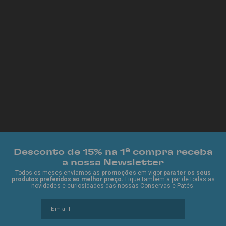
fronteiras.
A "cara" da marca é a do menino
Jorge Ferreira
(o filho mais
novo do fundador), um símbolo que nos transporta para um
tempo em que brincar era simples, os dias pareciam infinitos
e…
todos fomos um Good Boy.
Sabores surpreendentes, qualidade de sempre e uma alma
que nunca envelhece.
Somos todos Good Boy
Desconto de 15% na 1ª compra receba
a nossa Newsletter
Todos os meses enviamos as
promoções
em vigor
para ter os seus
produtos preferidos ao melhor preço.
Fique também a par de todas as
novidades e curiosidades das nossas Conservas e Patés.