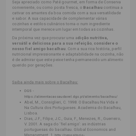
Seja apreciado como Paté gourmet, em forma de Conserva
conveniente, ou como posta fresca, o
Bacalhau
continua a
cativar os amantes da boa comida com a sua versatilidade
e sabor. A sua capacidade de complementar várias
cozinhas e estilos culinários torna-o num ingrediente
intemporal que merece um lugar em todas as cozinhas.
Da próxima vez que procurar uma a
dição nutritiva,
versátil e deliciosa para a sua refeição
,
considere o
nosso fiel amigo bacalhau
. Com a sua rica história, perfil
nutricional impressionante e adaptabilidade na cozinha, não
é de admirar que este peixe tenha permanecido um alimento
querido por gerações.
Saiba ainda mais sobre o Bacalhau:
-
DGS
https://alimentacaosaudavel.dgs.pt/alimento/bacalhau/
Abel, M., Consiglieri, C. 1998. O Bacalhau Na Vida e
Na Cultura dos Portugueses. Academia do Bacalhau,
Lisboa.
Dias, J.F., Filipe, J.C., Guia, F., Menezes, R., Guerreiro,
V. 2001. A saga do ‘fiel amigo’: as indústrias
portuguesas do bacalhau. Global Economics and
Management, 1.
http://repositorio-