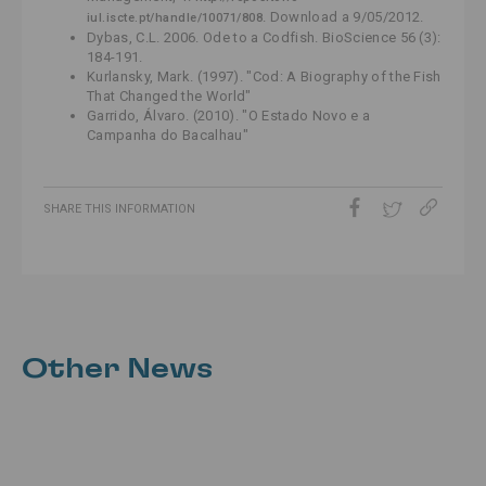
. Download a 9/05/2012.
iul.iscte.pt/handle/10071/808
Dybas, C.L. 2006. Ode to a Codfish. BioScience 56 (3):
184-191.
Kurlansky, Mark. (1997). "Cod: A Biography of the Fish
That Changed the World"
Garrido, Álvaro. (2010). "O Estado Novo e a
Campanha do Bacalhau"
SHARE THIS INFORMATION
Other News