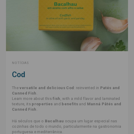
NOTÍCIAS
Cod
The
versatile and delicious Cod
: reinvented in
Patés and
Canned Fish
.
Learn more about this
fish
, with a mild flavor and laminated
texture, its
properties
and
benefits
and
Manná Pâtés and
Canned Fish
.
Há séculos que o
Bacalhau
ocupa um lugar especial nas
cozinhas de todo o mundo, particularmente na gastronomia
portuguesa e mediterrânica.