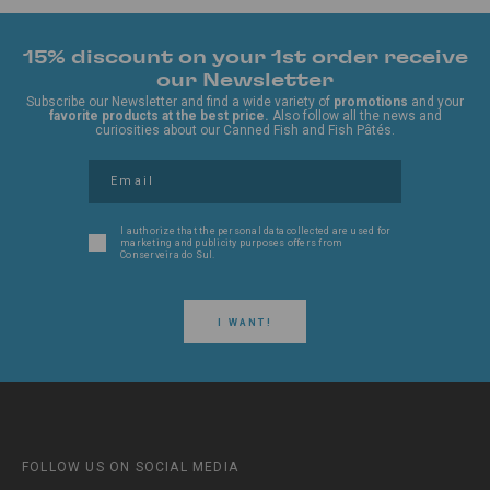
15% discount on your 1st order receive
our Newsletter
Subscribe our Newsletter and find a wide variety of
promotions
and your
favorite products at the best price.
Also follow all the news and
curiosities about our Canned Fish and Fish Pâtés.
I authorize that the personal data collected are used for
marketing and publicity purposes offers from
Conserveira do Sul.
I WANT!
FOLLOW US ON SOCIAL MEDIA