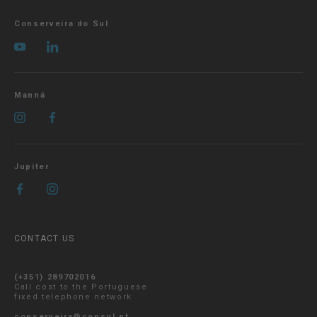
Conserveira do Sul
Manná
Jupiter
CONTACT US
(+351) 289702016
Call cost to the Portuguese
fixed telephone network
conserveira@consul.pt