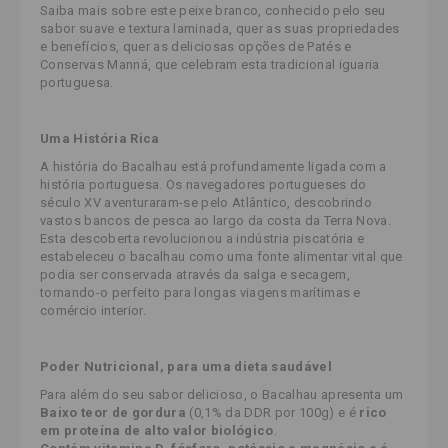
Saiba mais sobre este peixe branco, conhecido pelo seu
sabor suave e textura laminada, quer as suas propriedades
e benefícios, quer as deliciosas opções de Patés e
Conservas Manná, que celebram esta tradicional iguaria
portuguesa.
Uma História Rica
A história do Bacalhau está profundamente ligada com a
história portuguesa. Os navegadores portugueses do
século XV aventuraram-se pelo Atlântico, descobrindo
vastos bancos de pesca ao largo da costa da Terra Nova.
Esta descoberta revolucionou a indústria piscatória e
estabeleceu o bacalhau como uma fonte alimentar vital que
podia ser conservada através da salga e secagem,
tornando-o perfeito para longas viagens marítimas e
comércio interior.
Poder Nutricional, para uma dieta saudável
Para além do seu sabor delicioso, o Bacalhau apresenta um
Baixo teor de gordura
(0,1% da DDR por 100g) e é
rico
em proteína de alto valor biológico
.