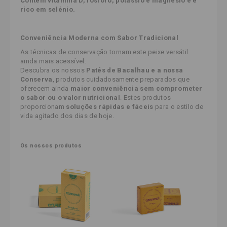
Contém vitamina D, fósforo, potássio e magnésio e é
rico em selénio.
Conveniência Moderna com Sabor Tradicional
As técnicas de conservação tornam este peixe versátil
ainda mais acessível.
Descubra os nossos
Patés de Bacalhau e a nossa
Conserva
, produtos cuidadosamente preparados que
oferecem ainda
maior conveniência sem comprometer
o sabor ou o valor nutricional
. Estes produtos
proporcionam
soluções rápidas e fáceis
para o estilo de
vida agitado dos dias de hoje.
Os nossos produtos 