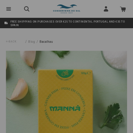
FREE SHIPPING ON PURCHASES OVER €25 TO CONTINENTAL PORTUGAL AND €35 TO
SPAIN
/
/
BACK
Blog
Bacalhau