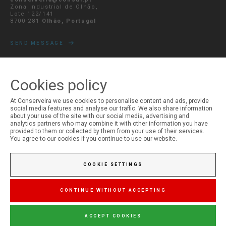
Zona Industrial de Olhão,
Lote 122/141
8700-281
Olhão, Portugal
SEND MESSAGE
Cookies policy
MY ACCOUNT
At Conserveira we use cookies to personalise content and ads, provide
Login
social media features and analyse our traffic. We also share information
about your use of the site with our social media, advertising and
Registration
analytics partners who may combine it with other information you have
provided to them or collected by them from your use of their services.
You agree to our cookies if you continue to use our website.
COOKIE SETTINGS
CONTINUE WITHOUT ACCEPTING
ACCEPT COOKIES