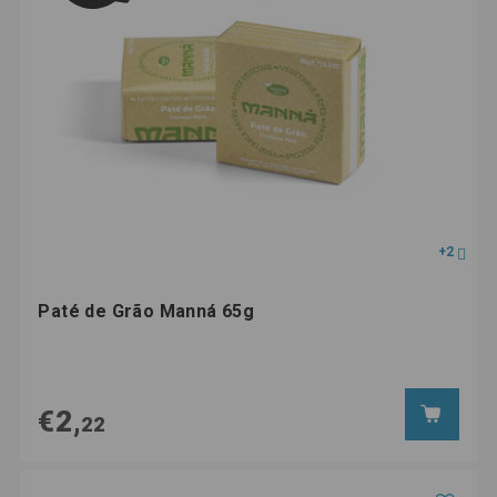
+2
Paté de Grão Manná 65g
€2,
22