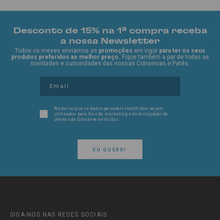
Desconto de 15% na 1ª compra receba
a nossa Newsletter
Todos os meses enviamos as
promoções
em vigor
para ter os seus
produtos preferidos ao melhor preço.
Fique também a par de todas as
novidades e curiosidades das nossas Conservas e Patés.
Autorizo que os dados pessoais recolhidos sejam
utilizados para fins de marketing e de divulgação de
ofertas da Conserveira do Sul.
EU QUERO!
SIGA-NOS NAS REDES SOCIAIS