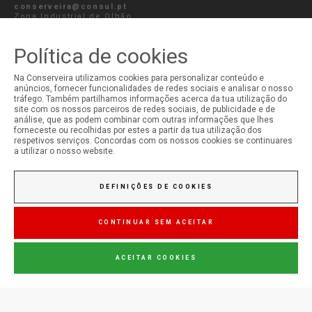
conserveira@consul.pt
Zona Industrial de Olhão,
Lote 122/141
8700-281
Olhão, Portugal
Política de cookies
ENVIAR MENSAGEM
Na Conserveira utilizamos cookies para personalizar conteúdo e
anúncios, fornecer funcionalidades de redes sociais e analisar o nosso
tráfego. Também partilhamos informações acerca da tua utilização do
site com os nossos parceiros de redes sociais, de publicidade e de
análise, que as podem combinar com outras informações que lhes
forneceste ou recolhidas por estes a partir da tua utilização dos
A MINHA CONTA
respetivos serviços. Concordas com os nossos cookies se continuares
a utilizar o nosso website.
Iniciar Sessão
Registo
DEFINIÇÕES DE COOKIES
CONTINUAR SEM ACEITAR
ACEITAR COOKIES