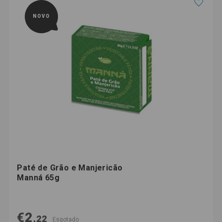
NOVO
Paté de Grão e Manjericão
Manná 65g
€2,
22
Esgotado