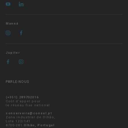
Manná
Jupiter
PARLE-NOUS
(+351) 289702016
Coût d'appel pour
le réseau fixe national
conserveira@consul.pt
Zona Industrial de Olhão,
Lote 122/141
8700-281
Olhão, Portugal