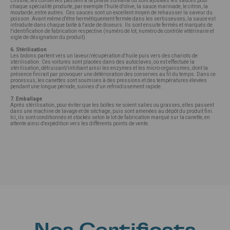
Ensuite, les conserves passent à la phase suivante où sont ajoutées les sauces pour
chaque spécialité produite, par exemple l'huile d'olive, la sauce marinade, le citron, la
moutarde, entre autres. Ces sauces sont un excellent moyen de rehausser la saveur du
poisson. Avant même d'être hermétiquement fermée dans les sertisseuses, la sauce est
introduite dans chaque boîte à l'aide de doseurs. Ils sont ensuite fermés et marqués de
l'identification de fabrication respective (numéro de lot, numéro de contrôle vétérinaire et
sigle de désignation du produit).
6. Stérilisation
Les bidons partent vers un laveur/récupération d'huile puis vers des chariots de
stérilisation. Ces voitures sont placées dans des autoclaves, où est effectuée la
stérilisation, détruisant/inhibant ainsi les enzymes et les micro-organismes, dont la
présence finirait par provoquer une détérioration des conserves au fil du temps. Dans ce
processus, les canettes sont soumises à des pressions et des températures élevées
pendant une longue période, suivies d'un refroidissement rapide.
7. Emballage
Après stérilisation, pour éviter que les boîtes ne soient salies ou grasses, elles passent
dans une machine de lavage et de séchage, puis sont amenées au dépôt du produit fini.
Ici, ils sont conditionnés et stockés selon le lot de fabrication marqué sur la canette, en
attente ainsi d'expédition vers les différents points de vente.
Nos Certificats