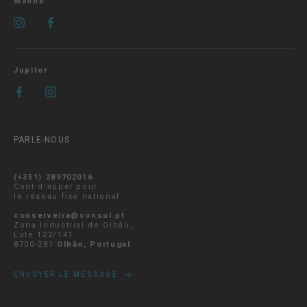
Manná
Jupiter
PARLE-NOUS
(+351) 289702016
Coût d'appel pour
le réseau fixe national
conserveira@consul.pt
Zona Industrial de Olhão,
Lote 122/141
8700-281
Olhão, Portugal
ENVOYER LE MESSAGE