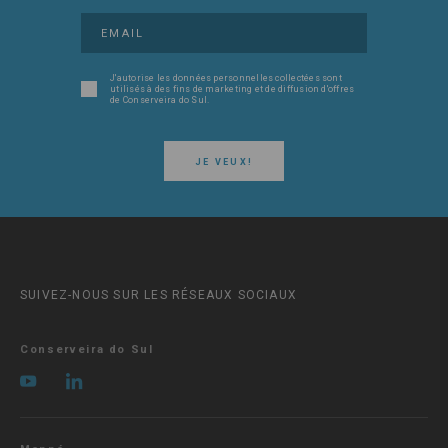
J'autorise les données personnelles collectées sont
utilisés à des fins de marketing et de diffusion d'offres
de Conserveira do Sul.
JE VEUX!
SUIVEZ-NOUS SUR LES RÉSEAUX SOCIAUX
Conserveira do Sul