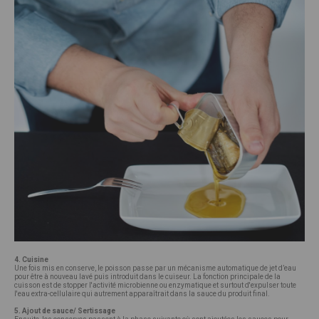
4. Cuisine
Une fois mis en conserve, le poisson passe par un mécanisme automatique de jet d’eau
pour être à nouveau lavé puis introduit dans le cuiseur. La fonction principale de la
cuisson est de stopper l'activité microbienne ou enzymatique et surtout d'expulser toute
l'eau extra-cellulaire qui autrement apparaîtrait dans la sauce du produit final.
5. Ajout de sauce/ Sertissage