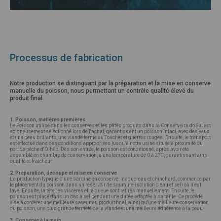
Processus de fabrication
Notre production se distinguant par la préparation et la mise en conserve
manuelle du poisson, nous permettant un contrôle qualité élevé du
produit final.
1. Poisson, matières premières
Le Poisson utilisé dans les conserves et les pâtés produits dans la Conserveira do Sul est
soigneusement sélectionné lors de l'achat, garantissant un poisson intact, avec des yeux
et une peau brillants, une viande ferme au Toucher et guerres rouges. Ensuite, le transport
est effectué dans des conditions appropriées jusqu'à notre usine située à proximité du
port de pêche d'Olhão. Dès son entrée, le poisson est conditionné, après avoir été
assemblé en chambre de conservation, à une température de 0 à 2°C, garantissant ainsi
qualité et fraîcheur.
2. Préparation, découpe et mise en conserve
La production typique d'une sardine en conserve, maquereau et chinchard, commence par
le placement du poisson dans un réservoir de saumure (solution d'eau et sel) où il est
lavé. Ensuite, la tête, les viscères et la queue sont retirés manuellement. Ensuite, le
poisson est placé dans un bac à sel pendant une durée adaptée à sa taille. Ce procédé
vise à conférer une meilleure saveur au produit final, ainsi qu'une meilleure conservation
du poisson, une plus grande fermeté de la viande et une meilleure adhérence à la peau.
3. Conserve à la main