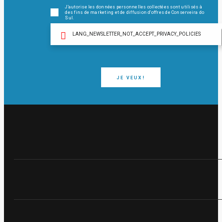
J'autorise les données personnelles collectées sont utilisés à
des fins de marketing et de diffusion d'offres de Conserveira do
Sul.
LANG_NEWSLETTER_NOT_ACCEPT_PRIVACY_POLICIES
JE VEUX!