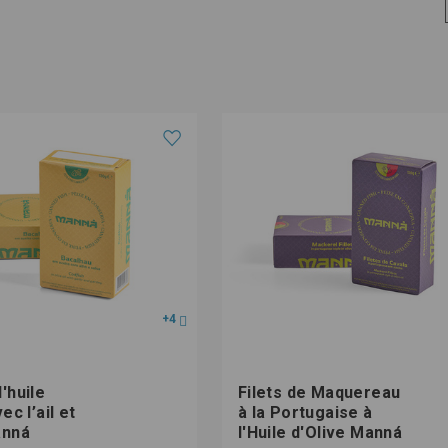
+4
'huile
Filets de Maquereau
ec l’ail et
à la Portugaise à
anná
l'Huile d'Olive Manná