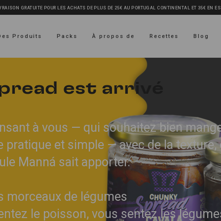
VRAISON GRATUITE POUR LES ACHATS DE PLUS DE 25€ AU PORTUGAL CONTINENTAL ET 35€ EN E
Des Produits
Packs
À propos de
Recettes
Blog
read est arrivé
nsant à vous — qui souhaitez bien mang
pratique et simple — avec de la texture,
ule Manná sait apporter.
es morceaux de légumes
entez le poisson, vous sentez les légume