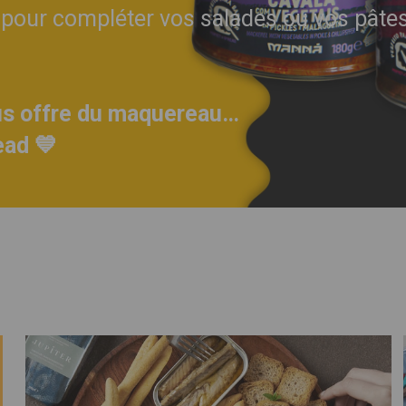
 ou pour compléter vos salades ou vos pâte
us offre du maquereau…
ead 💙