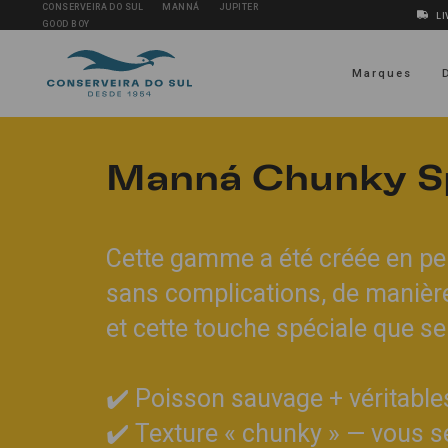
CONSERVEIRA DO SUL
MANNÁ
JUPITER
LI
GOOD BOY
Marques
Manná Chunky Sp
Cette gamme a été créée en pe
sans complications, de manière 
et cette touche spéciale que se
✔️ Poisson sauvage + véritabl
✔️ Texture « chunky » — vous s