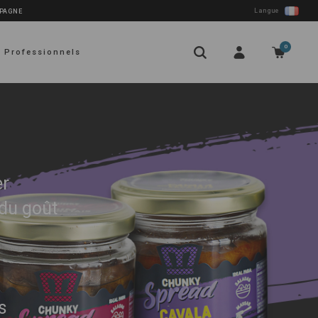
Langue
SPAGNE
0
Professionnels
er
 du goût
s