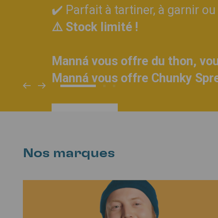
✔️ Parfait à tartiner, à garnir
⚠️ Stock limité !
Manná vous offre du thon, vo
Manná vous offre Chunky Spr
JE VEUX
Nos marques