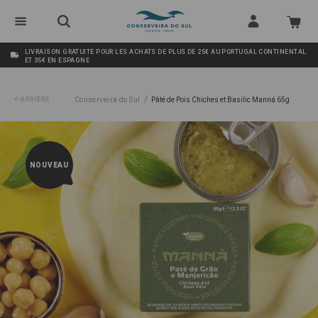
LIVRAISON GRATUITE POUR LES ACHATS DE PLUS DE 25€ AU PORTUGAL CONTINENTAL
ET 35€ EN ESPAGNE
/
ARRIÈRE
Conserveira do Sul
Pâté de Pois Chiches et Basilic Manná 65g
NOUVEAU