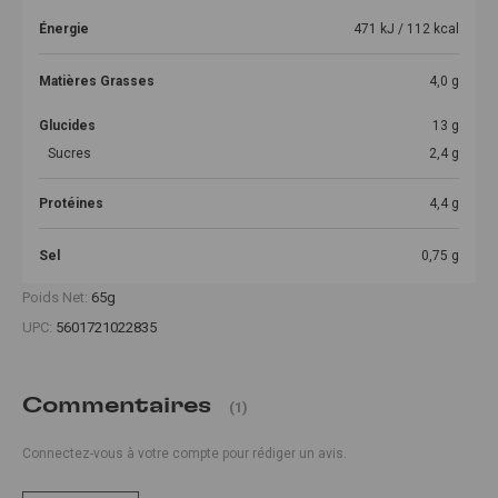
Énergie
471 kJ / 112 kcal
Matières Grasses
4,0 g
Glucides
13 g
Sucres
2,4 g
Protéines
4,4 g
Sel
0,75 g
Poids Net:
65g
UPC:
5601721022835
Commentaires
(1)
Connectez-vous à votre compte pour rédiger un avis.