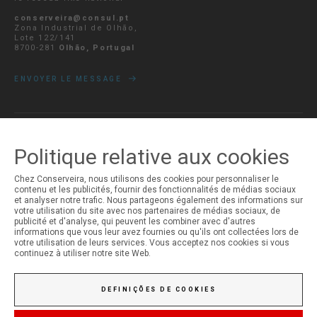
conserveira@consul.pt
Zona Industrial de Olhão,
Lote 122/141
8700-281
Olhão, Portugal
ENVOYER LE MESSAGE
MON COMPTE
Politique relative aux cookies
Ouverture de Session
Chez Conserveira, nous utilisons des cookies pour personnaliser le
Inscription
contenu et les publicités, fournir des fonctionnalités de médias sociaux
et analyser notre trafic. Nous partageons également des informations sur
votre utilisation du site avec nos partenaires de médias sociaux, de
publicité et d'analyse, qui peuvent les combiner avec d'autres
informations que vous leur avez fournies ou qu'ils ont collectées lors de
votre utilisation de leurs services. Vous acceptez nos cookies si vous
continuez à utiliser notre site Web.
DEFINIÇÕES DE COOKIES