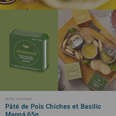
PATES VEGETAUX
Pâté de Pois Chiches et Basilic
Manná 65g