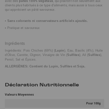
avec des
pâtés 100% végétaux
, qui plairont non seulement aux
clients plus habitués à ce type d'aliments, mais aussi à tous ceux
qui apprécient un pâté savoureux.
•
Sans colorants ni conservateurs artificiels ajoutés.
• Pratique et savoureux
Ingrédients
Ingrédients: Pois Chiches (69%) (
Lupin
),
Eau, Basilic (4%), Huile
d'Olive, Carotte, Oignon, Vinaigre de Vin (
Sulfites
), Ail (
Sulfites
),
Persil, Sel et Épices.
ALLERGÈNES: Contient du
Lupin, Sulfites et S
oja
.
Déclaration Nutritionnelle
Valeurs Moyennes
Pour 100g