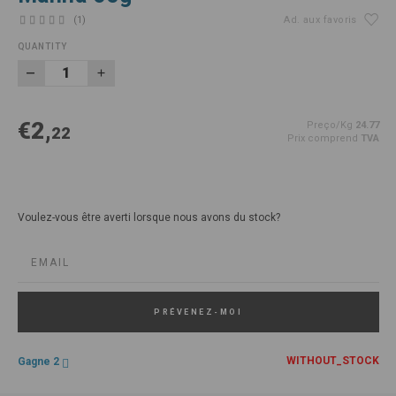
(1)
Ad. aux favoris
QUANTITY
€2,
Preço/Kg
24.77
22
Prix comprend
TVA
Voulez-vous être averti lorsque nous avons du stock?
PRÉVENEZ-MOI
WITHOUT_STOCK
Gagne 2