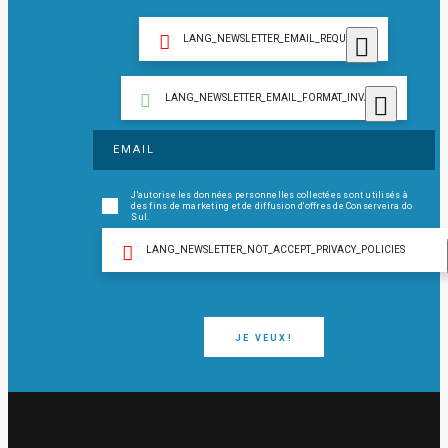
LANG_NEWSLETTER_EMAIL_REQUIRED
LANG_NEWSLETTER_EMAIL_FORMAT_INVALID
J'autorise les données personnelles collectées sont utilisés à
des fins de marketing et de diffusion d'offres de Conserveira do
Sul.
LANG_NEWSLETTER_NOT_ACCEPT_PRIVACY_POLICIES
JE VEUX!