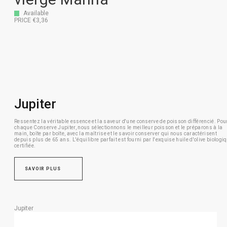
Available
PRICE €3,36
Jupiter
Ressentez la véritable essence et la saveur d'une conserve de poisson différencié.
Pou
chaque Conserve Jupiter, nous sélectionnons le meilleur poisson et le préparons à la
main, boîte par boîte, avec la maîtrise et le savoir conserver qui nous caractérisent
depuis plus de 65 ans.
L'équilibre parfait est fourni par l'exquise huile d'olive biologi
certifiée.
SAVOIR PLUS
Jupiter