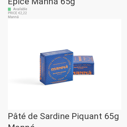
Épicé Manná 65g
Available
PRICE €2,22
Manná
Pâté de Sardine Piquant 65g