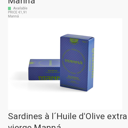
Manná
Available
PRICE €1,91
Manná
Sardines à l´Huile d'Olive extra
vierge Manná