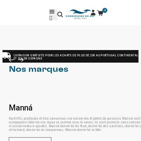
toutes nos nouveautés et offres exclusives 🎁
JE VEUX
Une recette fraîche, légère, nutritive et facile à préparer.
0
JE VEUX
JE VEUX
LIVRAISON GRATUITE POUR LES ACHATS DE PLUS DE 25€ AU PORTUGAL CONTINENTAL
ET 35€ EN ESPAGNE
Nos marques
Manná
Nutritifs, pratiques et très savoureux, vos conserves et pâtés de poissons Manná sont 
compagnon idéal de vos repas et, comme vous le savez, ils sont produits sans coloran
ni conservateurs ajoutés.
Manná donne-toi du thon, donne-toi des sardines, donne-toi 
chinchard, donne-toi du maquereau.
Manná donne-toi la Mer.