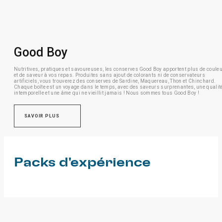
Good Boy
Nutritives, pratiques et savoureuses, les conserves Good Boy apportent plus de coule
et de saveur à vos repas.
Produites sans ajout de colorants ni de conservateurs
artificiels, vous trouverez des conserves de Sardine, Maquereau, Thon et Chinchard.
Chaque boîte est un voyage dans le temps, avec des saveurs surprenantes, une qualit
intemporelle et une âme qui ne vieillit jamais !
Nous sommes tous Good Boy !
SAVOIR PLUS
Packs d'expérience