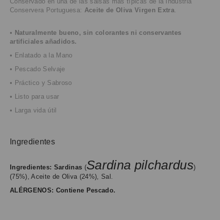
Conservado en una de las salsas más típicas de la Industria
Conservera Portuguesa:
Aceite de Oliva Virgen Extra
.
•
Naturalmente bueno, sin colorantes ni conservantes
artificiales añadidos.
• Enlatado a la Mano
• Pescado Selvaje
• Práctico y Sabroso
• Listo para usar
• Larga vida útil
Ingredientes
Sardina pilchardus
Ingredientes:
Sardinas
(
)
(75%),
Aceite de Oliva (24%), Sal
.
ALÉRGENOS: Contiene Pescado
.