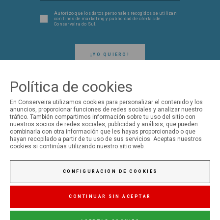
Autorizo ​​que los datos personales recogidos se utilizan
con fines de marketing y publicidad de ofertas de
Conserveira do Sul.
¡YO QUIERO!
Política de cookies
En Conserveira utilizamos cookies para personalizar el contenido y los
anuncios, proporcionar funciones de redes sociales y analizar nuestro
tráfico. También compartimos información sobre tu uso del sitio con
SÍGUENOS EN LAS REDES SOCIALES
nuestros socios de redes sociales, publicidad y análisis, que pueden
combinarla con otra información que les hayas proporcionado o que
hayan recopilado a partir de tu uso de sus servicios. Aceptas nuestros
cookies si continúas utilizando nuestro sitio web.
Conserveira do Sul
CONFIGURACIÓN DE COOKIES
Manná
CONTINUAR SIN ACEPTAR