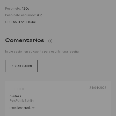
Peso neto:
120g
Peso neto escurrido:
90g
UPC:
5601721110341
Comentarios
(1)
Inicie sesión en su cuenta para escribir una reseña.
INICIAR SESIÓN
24/04/2026
5-stars
Por:
Patrik Bohlin
Excellent product!