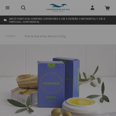
ENVÍO GRATIS EN COMPRAS SUPERIORES A 35€ A ESPAÑA CONTINENTAL Y 25€ A
PORTUGAL CONTINENTAL
ATRÁS
Paté de Bacalhau Manná 4x22g
/
Sardinas en Aceite de Oliva Virgen Extra Manná