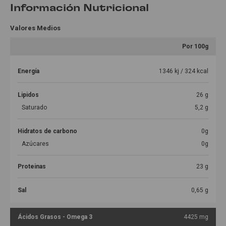
Información Nutricional
Valores Medios
Por 100g
Energía
1346 kj / 324 kcal
Lipidos
26 g
Saturado
5,2 g
Hidratos de carbono
0g
Azúcares
0g
Proteinas
23 g
Sal
0,65 g
Ácidos Grasos - Omega 3
4425 mg