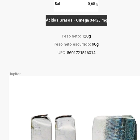
Sal
0,65 g
Ácidos Grasos - Omega 3
4425 mg
Peso neto:
120g
Peso neto escurrido:
90g
UPC:
5601721816014
Jupiter