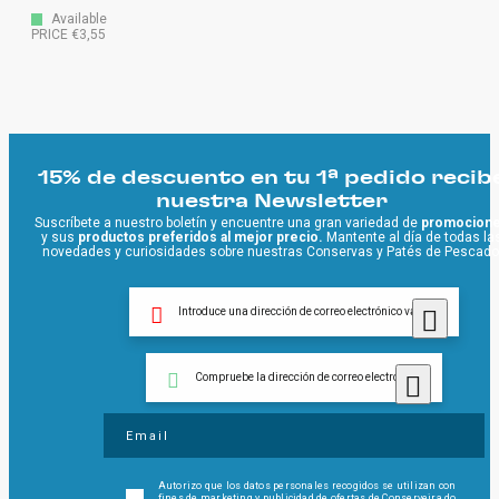
Available
PRICE €3,55
15% de descuento en tu 1ª pedido recib
nuestra Newsletter
Suscríbete a nuestro boletín y encuentre una gran variedad de
promocion
y sus
productos preferidos al mejor precio.
Mantente al día de todas la
novedades y curiosidades sobre nuestras Conservas y Patés de Pescado
Introduce una dirección de correo electrónico válida
Compruebe la dirección de correo electrónico
Autorizo ​​que los datos personales recogidos se utilizan con
fines de marketing y publicidad de ofertas de Conserveira do