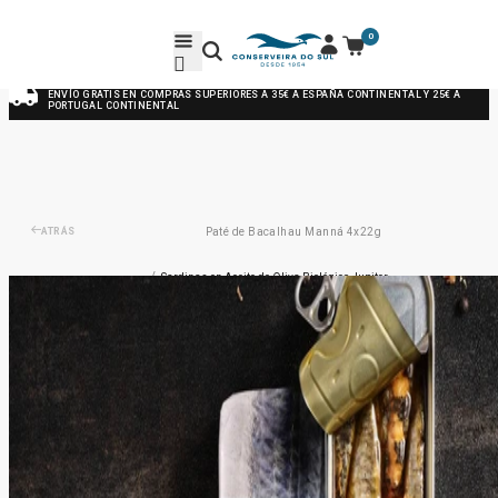
0
ENVÍO GRATIS EN COMPRAS SUPERIORES A 35€ A ESPAÑA CONTINENTAL Y 25€ A
PORTUGAL CONTINENTAL
ATRÁS
Paté de Bacalhau Manná 4x22g
/
Sardinas en Aceite de Oliva Biológico Jupiter