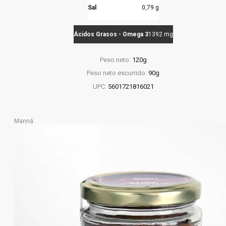
Sal
0,79 g
Ácidos Grasos - Omega 3
1392 mg
Peso neto:
120g
Peso neto escurrido:
90g
UPC:
5601721816021
Manná