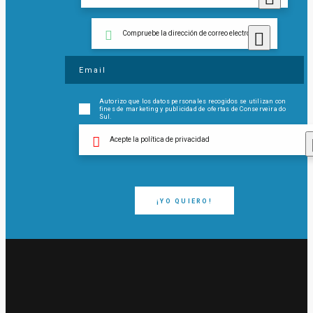
Compruebe la dirección de correo electrónico
Autorizo ​​que los datos personales recogidos se utilizan con
fines de marketing y publicidad de ofertas de Conserveira do
Sul.
Acepte la política de privacidad
¡YO QUIERO!