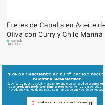
Filetes de Caballa en Aceite d
Oliva con Curry y Chile Manná
Available
PRICE €4,00
15% de descuento en tu 1ª pedido recib
nuestra Newsletter
Suscríbete a nuestro boletín y encuentre una gran variedad de
promocion
y sus
productos preferidos al mejor precio.
Mantente al día de todas la
novedades y curiosidades sobre nuestras Conservas y Patés de Pescado
Introduce una dirección de correo electrónico válida