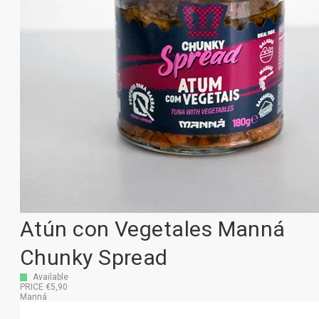
Atún con Vegetales Manná
Chunky Spread
Available
PRICE €5,90
Manná