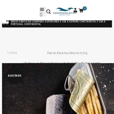
0
ENVÍO GRATIS EN COMPRAS SUPERIORES A 35€ A ESPAÑA CONTINENTAL Y 25€ A
PORTUGAL CONTINENTAL
ATRÁS
Paté de Bacalhau Manná 4x22g
/
Sardinas sin Piel y sin Espina en Aceite de Oliva Biológico Jupiter
AGOTADO