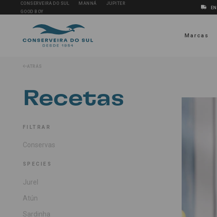
CONSERVEIRA DO SUL
MANNÁ
JUPITER
EN
GOOD BOY
Marcas
ATRÁS
Recetas
FILTRAR
Conservas
SPECIES
Jurel
Atún
Sardinha