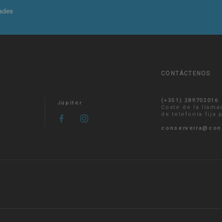
dades
CONTÁCTENOS
(+351) 289702016
Júpiter
Coste de la llama
de telefonía fija
conserveira@con