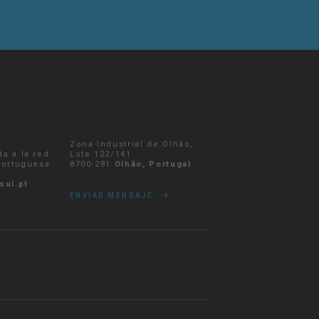
Zona Industrial de Olhão,
da a la red
Lote 122/141
 portuguesa
8700-281
Olhão, Portugal
sul.pt
ENVIAR MENSAJE