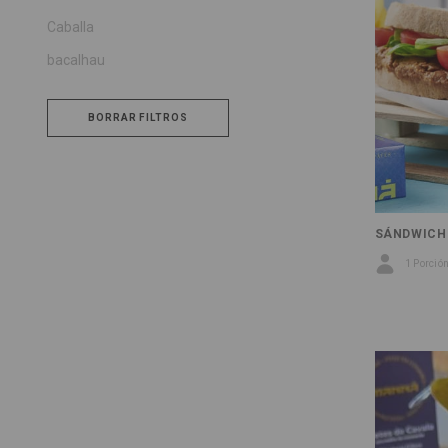
Caballa
bacalhau
BORRAR FILTROS
SÁNDWICH 
1 Porció