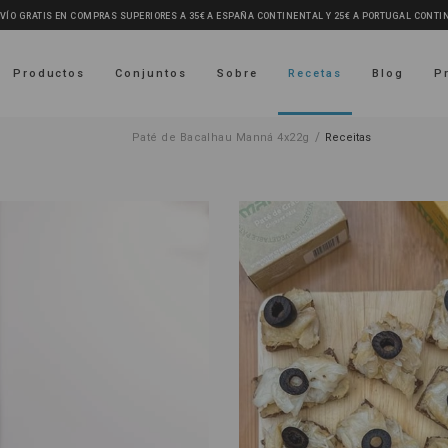
VÍO GRATIS EN COMPRAS SUPERIORES A 35€ A ESPAÑA CONTINENTAL Y 25€ A PORTUGAL CONTI
Productos
Conjuntos
Sobre
Recetas
Blog
P
/
Paté de Bacalhau Manná 4x22g
Receitas