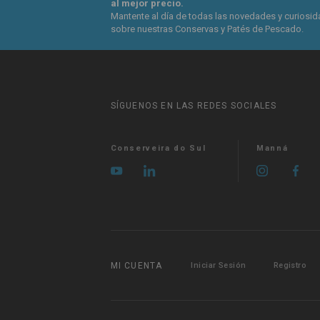
al mejor precio.
Mantente al día de todas las novedades y curiosi
sobre nuestras Conservas y Patés de Pescado.
SÍGUENOS EN LAS REDES SOCIALES
Conserveira do Sul
Manná
MI CUENTA
Iniciar Sesión
Registro