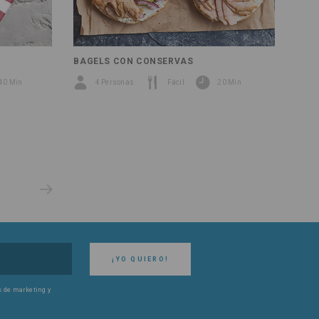
BAGELS CON CONSERVAS
40 Min
4 Personas
Fácil
20 Min
¡YO QUIERO!
es de marketing y