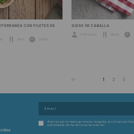
ITERRANEA CON FILETES DE
GUISO DE CABALLA
4 Personas
Medio
nas
Facil
30 Min
1
2
3
Autorizo ​​que los datos personales recogidos se utilizan con fin
publicidad de ofertas de Conserveira do Sul.
eridos