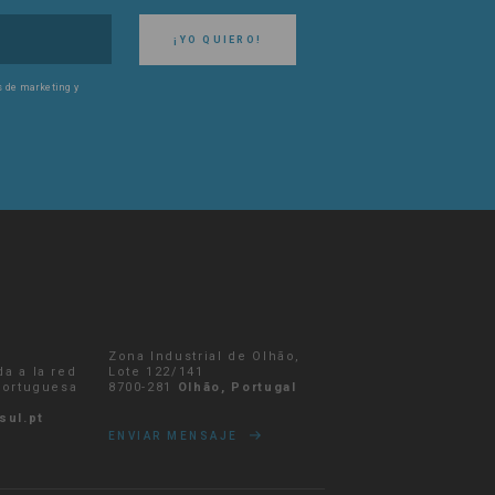
¡YO QUIERO!
es de marketing y
Zona Industrial de Olhão,
da a la red
Lote 122/141
 portuguesa
8700-281
Olhão, Portugal
sul.pt
ENVIAR MENSAJE