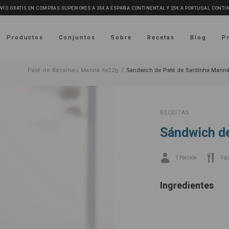
VÍO GRATIS EN COMPRAS SUPERIORES A 35€ A ESPAÑA CONTINENTAL Y 25€ A PORTUGAL CONTI
Productos
Conjuntos
Sobre
Recetas
Blog
P
/
Paté de Bacalhau Manná 4x22g
Sandwich de Paté de Sardinha Mann
RECEITAS
Sándwich d
1 Porción
Fác
Ingredientes