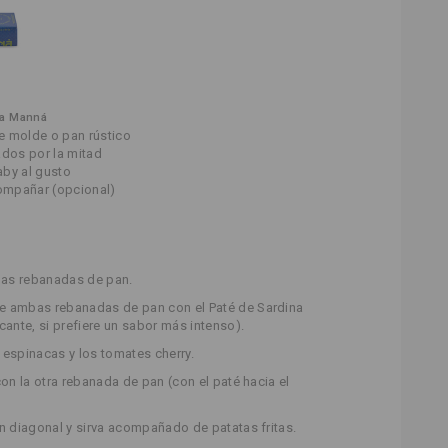
na Manná
e molde o pan rústico
ados por la mitad
aby al gusto
compañar (opcional)
 las rebanadas de pan.
e ambas rebanadas de pan con el Paté de Sardina
cante, si prefiere un sabor más intenso).
 espinacas y los tomates cherry.
con la otra rebanada de pan (con el paté hacia el
en diagonal y sirva acompañado de patatas fritas.