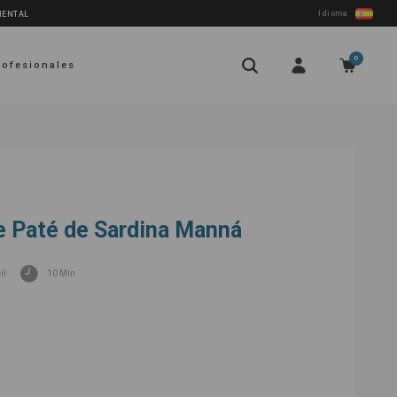
Idioma
NENTAL
0
rofesionales
á
e Paté de Sardina Manná
il
10 Min