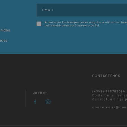
Autorizo ​​que los datos personales recogidos se utilizan con fin
publicidad de ofertas de Conserveira do Sul.
eridos
dades
CONTÁCTENOS
(+351) 289702016
Júpiter
Coste de la llama
de telefonía fija
conserveira@con