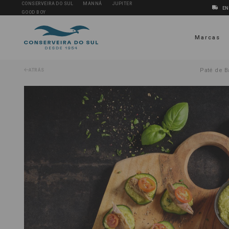
CONSERVEIRA DO SUL
MANNÁ
JUPITER
EN
GOOD BOY
Marcas
Paté de 
ATRÁS