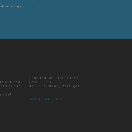
es de marketing y
Zona Industrial de Olhão,
da a la red
Lote 122/141
 portuguesa
8700-281
Olhão, Portugal
sul.pt
ENVIAR MENSAJE