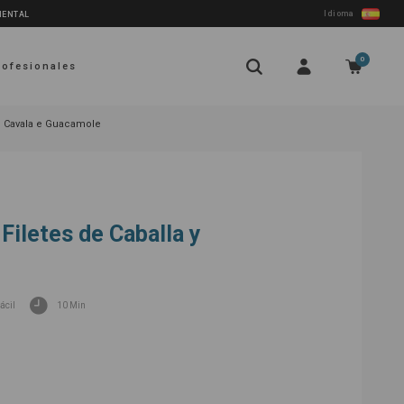
Idioma
NENTAL
0
rofesionales
e Cavala e Guacamole
Filetes de Caballa y
ácil
10 Min