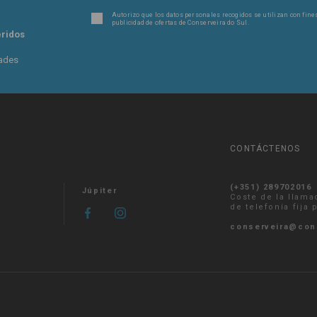
Autorizo ​​que los datos personales recogidos se utilizan con fin
publicidad de ofertas de Conserveira do Sul.
eridos
dades
CONTÁCTENOS
(+351) 289702016
Júpiter
Coste de la llama
de telefonía fija
conserveira@con