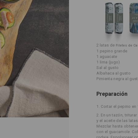
2 latas de
Filetes de Ca
1 pepino grande
1 aguacate
1 lima (jugo)
Sal al gusto
Albahaca al gusto
Pimienta negra al gus
Preparación
1.
Cortar el pepino en 
2.
En un tazón, tritura
y el aceite de las lat
Mezclar hasta obtener
con el guacamole. Col
rodaja. Espolvorear co