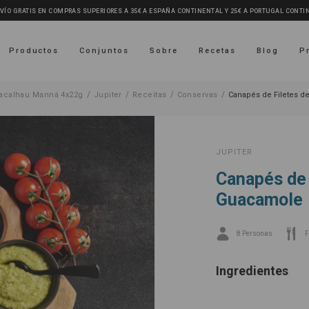
VÍO GRATIS EN COMPRAS SUPERIORES A 35€ A ESPAÑA CONTINENTAL Y 25€ A PORTUGAL CONTI
Productos
Conjuntos
Sobre
Recetas
Blog
P
/
/
/
/
Bacalhau Manná 4x22g
Jupiter
Receitas
Conservas
Canapés de Filetes d
JUPITER
Canapés de 
Guacamole
8 Personas
F
Ingredientes