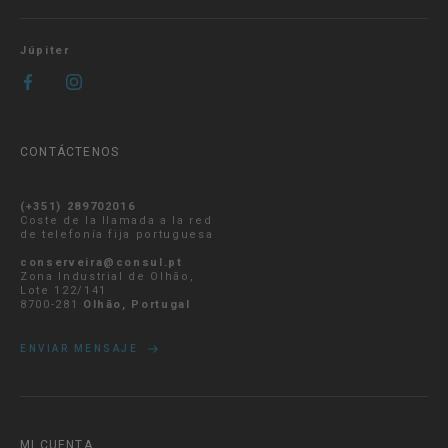
Júpiter
CONTÁCTENOS
(+351) 289702016
Coste de la llamada a la red
de telefonía fija portuguesa
conserveira@consul.pt
Zona Industrial de Olhão,
Lote 122/141
8700-281
Olhão, Portugal
ENVIAR MENSAJE
MI CUENTA