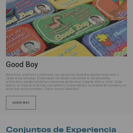
Good Boy
Nutritivas, prácticas y sabrosas, las conservas Good Boy aportan más color y
sabor a tus comidas.
Elaboradas sin añadir colorantes ni conservantes
artificiales, puedes encontrar conservas de Sardina, Caballa, Atún y Jurel.
Cada
lata es un viaje en el tiempo, con sabores sorprendentes, la calidad de siempre y un
alma que nunca envejece.
¡Todos somos Good Boy!
SABER MÁS
Conjuntos de Experiencia