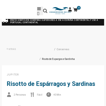
0
ENVÍO GRATIS EN COMPRAS SUPERIORES A 35€ A ESPAÑA CONTINENTAL Y 25€ A
PORTUGAL CONTINENTAL
/
ATRÁS
Conservas
/
Risoto de Espargos e Sardinha
JUPITER
Risotto de Espárragos y Sardinas
2 Personas
Fácil
40 Min