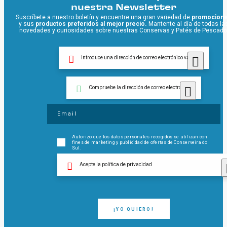
nuestra Newsletter
Suscríbete a nuestro boletín y encuentre una gran variedad de
promocion
y sus
productos preferidos al mejor precio.
Mantente al día de todas la
novedades y curiosidades sobre nuestras Conservas y Patés de Pescado
Introduce una dirección de correo electrónico válida
Compruebe la dirección de correo electrónico
Autorizo ​​que los datos personales recogidos se utilizan con
fines de marketing y publicidad de ofertas de Conserveira do
Sul.
Acepte la política de privacidad
¡YO QUIERO!