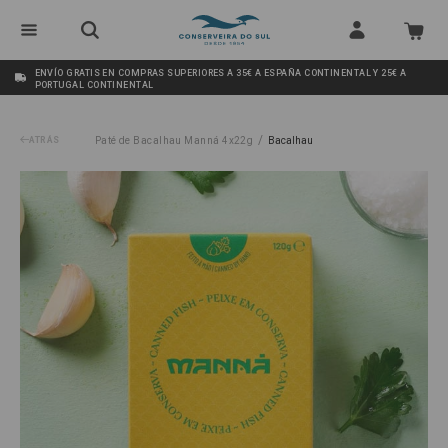
ENVÍO GRATIS EN COMPRAS SUPERIORES A 35€ A ESPAÑA CONTINENTAL Y 25€ A
PORTUGAL CONTINENTAL
/
ATRÁS
Paté de Bacalhau Manná 4x22g
Bacalhau