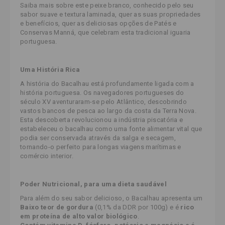
Saiba mais sobre este peixe branco, conhecido pelo seu
sabor suave e textura laminada, quer as suas propriedades
e benefícios, quer as deliciosas opções de Patés e
Conservas Manná, que celebram esta tradicional iguaria
portuguesa.
Uma História Rica
A história do Bacalhau está profundamente ligada com a
história portuguesa. Os navegadores portugueses do
século XV aventuraram-se pelo Atlântico, descobrindo
vastos bancos de pesca ao largo da costa da Terra Nova.
Esta descoberta revolucionou a indústria piscatória e
estabeleceu o bacalhau como uma fonte alimentar vital que
podia ser conservada através da salga e secagem,
tornando-o perfeito para longas viagens marítimas e
comércio interior.
Poder Nutricional, para uma dieta saudável
Para além do seu sabor delicioso, o Bacalhau apresenta um
Baixo teor de gordura
(0,1% da DDR por 100g) e é
rico
em proteína de alto valor biológico
.