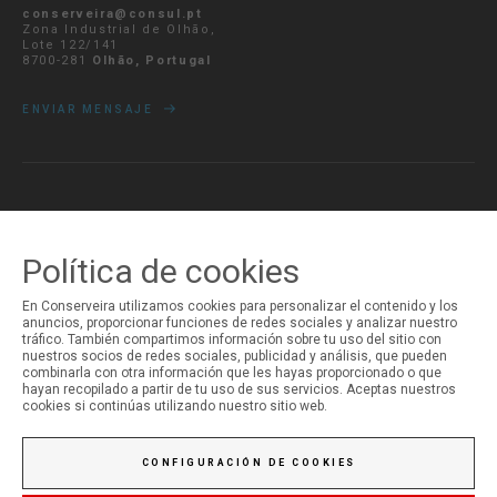
conserveira@consul.pt
Zona Industrial de Olhão,
Lote 122/141
8700-281
Olhão, Portugal
ENVIAR MENSAJE
MI CUENTA
Iniciar Sesión
Política de cookies
Registro
En Conserveira utilizamos cookies para personalizar el contenido y los
anuncios, proporcionar funciones de redes sociales y analizar nuestro
tráfico. También compartimos información sobre tu uso del sitio con
nuestros socios de redes sociales, publicidad y análisis, que pueden
combinarla con otra información que les hayas proporcionado o que
hayan recopilado a partir de tu uso de sus servicios. Aceptas nuestros
cookies si continúas utilizando nuestro sitio web.
CONFIGURACIÓN DE COOKIES