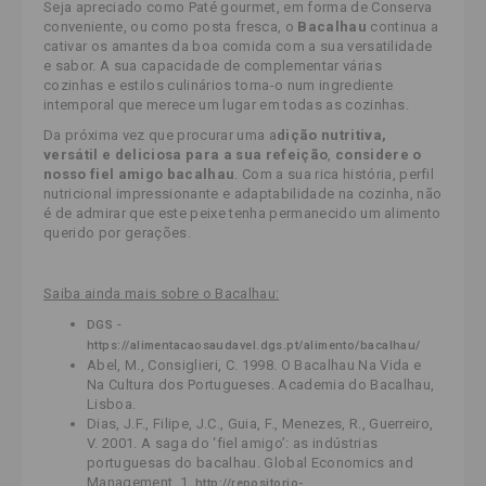
Seja apreciado como Paté gourmet, em forma de Conserva
conveniente, ou como posta fresca, o
Bacalhau
continua a
cativar os amantes da boa comida com a sua versatilidade
e sabor. A sua capacidade de complementar várias
cozinhas e estilos culinários torna-o num ingrediente
intemporal que merece um lugar em todas as cozinhas.
Da próxima vez que procurar uma a
dição nutritiva,
versátil e deliciosa para a sua refeição
,
considere o
nosso fiel amigo bacalhau
. Com a sua rica história, perfil
nutricional impressionante e adaptabilidade na cozinha, não
é de admirar que este peixe tenha permanecido um alimento
querido por gerações.
Saiba ainda mais sobre o Bacalhau:
-
DGS
https://alimentacaosaudavel.dgs.pt/alimento/bacalhau/
Abel, M., Consiglieri, C. 1998. O Bacalhau Na Vida e
Na Cultura dos Portugueses. Academia do Bacalhau,
Lisboa.
Dias, J.F., Filipe, J.C., Guia, F., Menezes, R., Guerreiro,
V. 2001. A saga do ‘fiel amigo’: as indústrias
portuguesas do bacalhau. Global Economics and
Management, 1.
http://repositorio-