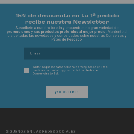
15% de descuento en tu 1ª pedido
recibe nuestra Newsletter
Suscríbete a nuestro boletín y encuentre una gran variedad de
promociones
y sus
productos preferidos al mejor precio.
Mantente al
día de todas las novedades y curiosidades sobre nuestras Conservas y
Patés de Pescado.
Autorizo ​​que los datos personales recogidos se utilizan
con fines de marketing y publicidad de ofertas de
Conserveira do Sul.
¡YO QUIERO!
SÍGUENOS EN LAS REDES SOCIALES