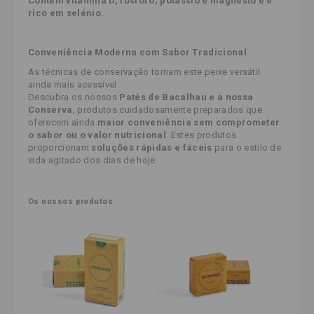
Contém vitamina D, fósforo, potássio e magnésio e é
rico em selénio.
Conveniência Moderna com Sabor Tradicional
As técnicas de conservação tornam este peixe versátil
ainda mais acessível.
Descubra os nossos
Patés de Bacalhau e a nossa
Conserva
, produtos cuidadosamente preparados que
oferecem ainda
maior conveniência sem comprometer
o sabor ou o valor nutricional
. Estes produtos
proporcionam
soluções rápidas e fáceis
para o estilo de
vida agitado dos dias de hoje.
Os nossos produtos 