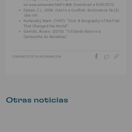
. Download a 9/05/2012.
iul.iscte.pt/handle/10071/808
Dybas, C.L. 2006. Ode to a Codfish. BioScience 56 (3):
184-191.
Kurlansky, Mark. (1997). "Cod: A Biography of the Fish
That Changed the World"
Garrido, Álvaro. (2010). "O Estado Novo e a
Campanha do Bacalhau"
COMPARTE ESTA INFORMACIÓN
Otras noticias