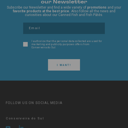
our Newsletter
Subscribe our Newsletter and find a wide variety of
promotions
and your
favorite products at the best price.
Also follow all the news and
curiosities about our Canned Fish and Fish Pâtés.
I authorize that the personal data collected are used for
marketing and publicity purposes offers from
Conserveira do Sul.
I WANT!
FOLLOW US ON SOCIAL MEDIA
Conserveira do Sul