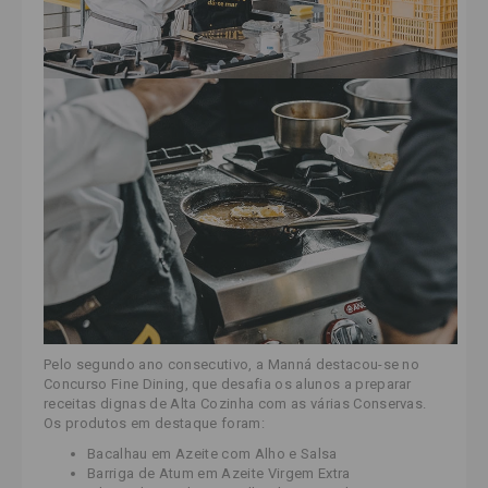
Pelo segundo ano consecutivo, a Manná destacou-se no
Concurso Fine Dining,
que desafia os alunos a preparar
receitas dignas de Alta Cozinha
com as várias Conservas.
Os produtos em destaque foram:
Bacalhau em Azeite com Alho e Salsa
Barriga de Atum em Azeite Virgem Extra