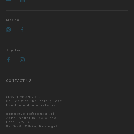
Manná
Jupiter
CONTACT US
(+351) 289702016
Call cost to the Portuguese
fixed telephone network
conserveira@consul.pt
Zona Industrial de Olhão,
Lote 122/141
8700-281
Olhão, Portugal