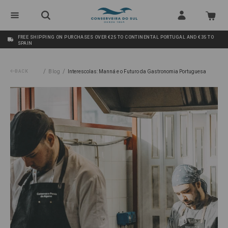
FREE SHIPPING ON PURCHASES OVER €25 TO CONTINENTAL PORTUGAL AND €35 TO
SPAIN
/
/
BACK
Blog
Interescolas: Manná e o Futuro da Gastronomia Portuguesa