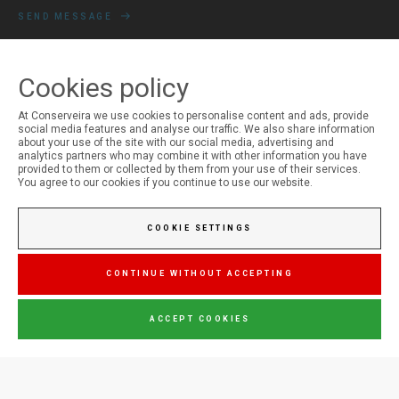
SEND MESSAGE
Cookies policy
MY ACCOUNT
At Conserveira we use cookies to personalise content and ads, provide
social media features and analyse our traffic. We also share information
Login
about your use of the site with our social media, advertising and
Registration
analytics partners who may combine it with other information you have
provided to them or collected by them from your use of their services.
You agree to our cookies if you continue to use our website.
COOKIE SETTINGS
CONTINUE WITHOUT ACCEPTING
ACCEPT COOKIES