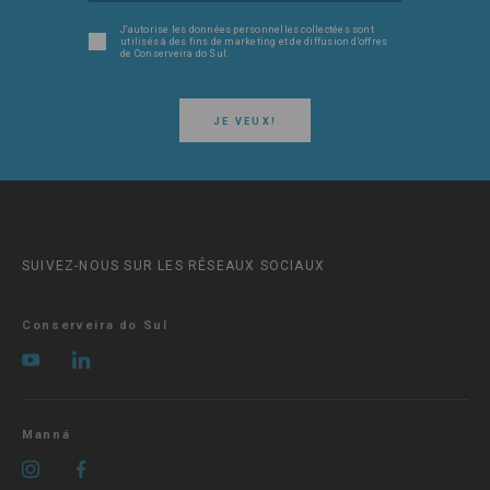
J'autorise les données personnelles collectées sont
utilisés à des fins de marketing et de diffusion d'offres
de Conserveira do Sul.
JE VEUX!
SUIVEZ-NOUS SUR LES RÉSEAUX SOCIAUX
Conserveira do Sul
Manná