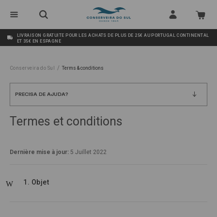
LIVRAISON GRATUITE POUR LES ACHATS DE PLUS DE 25€ AU PORTUGAL CONTINENTAL
ET 35€ EN ESPAGNE
/
Conserveira do Sul
Terms & conditions
PRECISA DE AJUDA?
Termes et conditions
Dernière mise à jour:
5 Juillet 2022
1. Objet