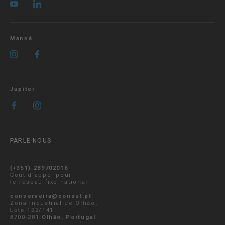
Manná
Jupiter
PARLE-NOUS
(+351) 289702016
Coût d'appel pour
le réseau fixe national
conserveira@consul.pt
Zona Industrial de Olhão,
Lote 122/141
8700-281
Olhão, Portugal