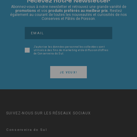
recevez notre Newsletter
Abonnez-vous à notre newsletter et retrouvez une grande variété de
promotions
et vos
produits préférés au meilleur prix.
Restez
également au courant de toutes les nouveautés et curiosités de nos
Conserves et Pâtés de Poisson.
J'autorise les données personnelles collectées sont
utilisés à des fins de marketing et de diffusion d'offres
de Conserveira do Sul.
JE VEUX!
SUIVEZ-NOUS SUR LES RÉSEAUX SOCIAUX
Conserveira do Sul