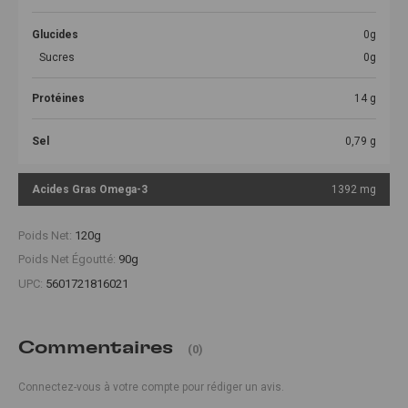
Glucides
0g
Sucres
0g
Protéines
14 g
Sel
0,79 g
Acides Gras Omega-3
1392 mg
Poids Net:
120g
Poids Net Égoutté:
90g
UPC:
5601721816021
Commentaires
(0)
Connectez-vous à votre compte pour rédiger un avis.