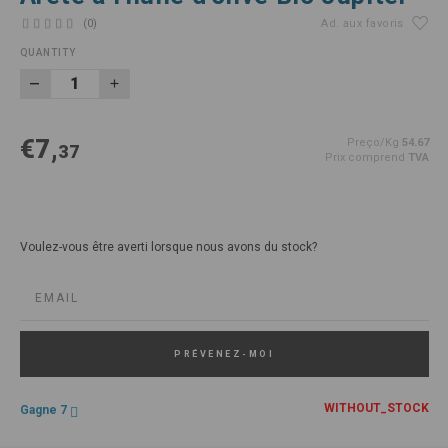
(0)
Ad. aux favoris
QUANTITY
€7,
Preço/Kg
54.67
37
Prix comprend
TVA
Voulez-vous être averti lorsque nous avons du stock?
PRÉVENEZ-MOI
WITHOUT_STOCK
Gagne 7