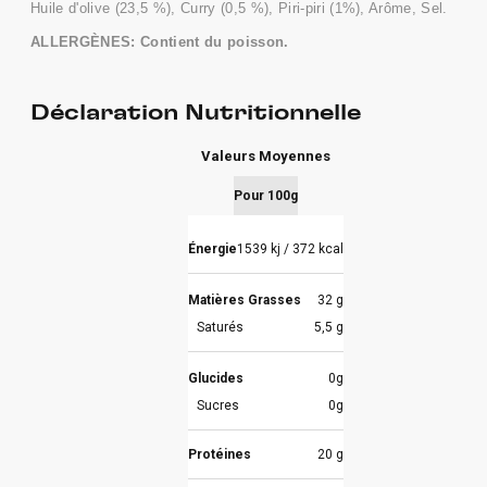
Huile d'olive (23,5 %), Curry (0,5 %), Piri-piri (1%), Arôme, Sel.
ALLERGÈNES: Contient du poisson.
Déclaration Nutritionnelle
Valeurs Moyennes
Pour 100g
Énergie
1539 kj / 372 kcal
Matières Grasses
32 g
Saturés
5,5 g
Glucides
0g
Sucres
0g
Protéines
20 g