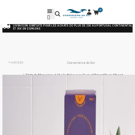
0
LIVRAISON GRATUITE POUR LES ACHATS DE PLUS DE 25€ AU PORTUGAL CONTINENTAL
ET 35€ EN ESPAGNE
ARRIÈRE
Conserveira do Sul
/
Filets de Maquereau à l´huile d'olive avec Curry et Piment Rouge Manná