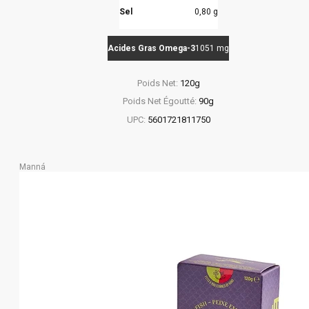
Sel
0,80 g
Acides Gras Omega-3
1051 mg
Poids Net:
120g
Poids Net Égoutté:
90g
UPC:
5601721811750
Manná