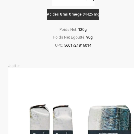
Acides Gras Omega-3
4425 mg
Poids Net:
120g
Poids Net Égoutté:
90g
UPC:
5601721816014
Jupiter