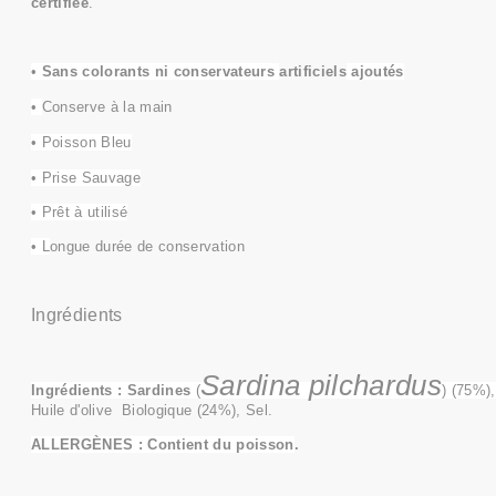
certifiée
.
•
Sans colorants ni conservateurs
artificiels
ajoutés
•
Conserve à la main
• Poisson Bleu
• Prise Sauvage
• Prêt à utilisé
• L
ongue durée de conservation
Ingrédients
Sardina pilchardus
Ingrédients :
Sardines
(
) (75%),
Huile d'olive Biologique (24%), Sel.
ALLERGÈNES : Contient du poisson
.