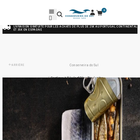
0
LIVRAISON GRATUITE POUR LES ACHATS DE PLUS DE 25€ AU PORTUGAL CONTINENTAL
ET 35€ EN ESPAGNE
ARRIÈRE
Conserveira do Sul
/
Sardines à l'Huile d'Olive Bio Jupiter