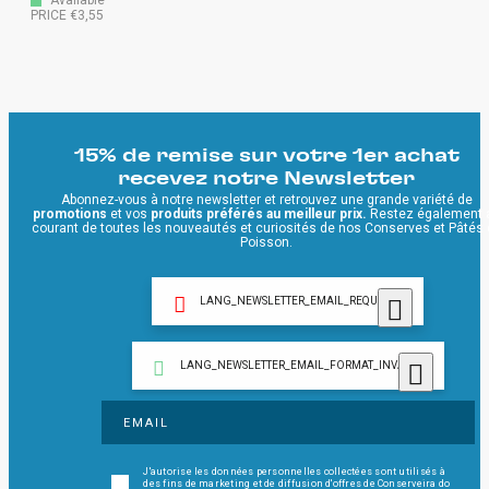
Available
PRICE €3,55
15% de remise sur votre 1er achat
recevez notre Newsletter
Abonnez-vous à notre newsletter et retrouvez une grande variété de
promotions
et vos
produits préférés au meilleur prix.
Restez également 
courant de toutes les nouveautés et curiosités de nos Conserves et Pâtés
Poisson.
LANG_NEWSLETTER_EMAIL_REQUIRED
LANG_NEWSLETTER_EMAIL_FORMAT_INVALID
J'autorise les données personnelles collectées sont utilisés à
des fins de marketing et de diffusion d'offres de Conserveira do