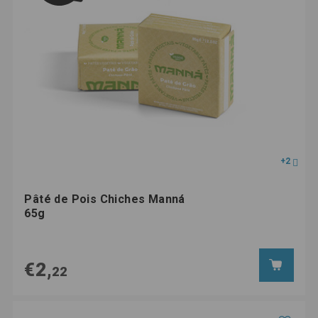
+2
Pâté de Pois Chiches Manná
65g
€2,
22