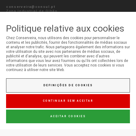
conserveira@consul.pt
Zona Industrial de Olhão,
Lote 122/141
8700-281
Olhão, Portugal
Politique relative aux cookies
ENVOYER LE MESSAGE
Chez Conserveira, nous utilisons des cookies pour personnaliser le
contenu et les publicités, fournir des fonctionnalités de médias sociaux
et analyser notre trafic. Nous partageons également des informations sur
votre utilisation du site avec nos partenaires de médias sociaux, de
publicité et d'analyse, qui peuvent les combiner avec d'autres
informations que vous leur avez fournies ou qu'ils ont collectées lors de
MON COMPTE
votre utilisation de leurs services. Vous acceptez nos cookies si vous
continuez à utiliser notre site Web.
Ouverture de Session
Inscription
DEFINIÇÕES DE COOKIES
CONTINUAR SEM ACEITAR
ACEITAR COOKIES