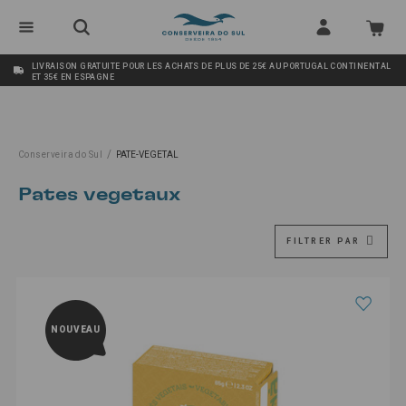
LIVRAISON GRATUITE POUR LES ACHATS DE PLUS DE 25€ AU PORTUGAL CONTINENTAL
ET 35€ EN ESPAGNE
/
Conserveira do Sul
PATE-VEGETAL
pates vegetaux
FILTRER PAR
NOUVEAU