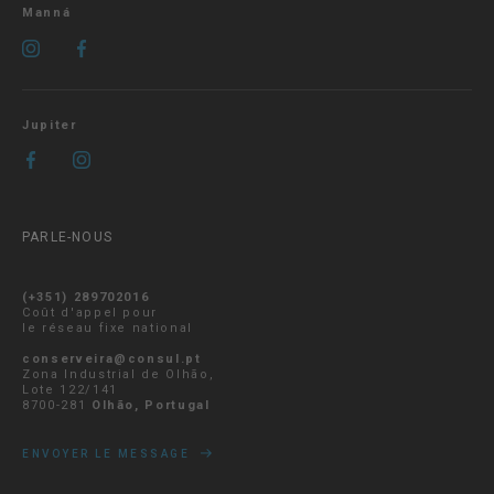
Manná
Jupiter
PARLE-NOUS
(+351) 289702016
Coût d'appel pour
le réseau fixe national
conserveira@consul.pt
Zona Industrial de Olhão,
Lote 122/141
8700-281
Olhão, Portugal
ENVOYER LE MESSAGE