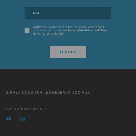
J'autorise les données personnelles collectées sont
utilisés à des fins de marketing et de diffusion d'offres
de Conserveira do Sul.
JE VEUX!
SUIVEZ-NOUS SUR LES RÉSEAUX SOCIAUX
Conserveira do Sul