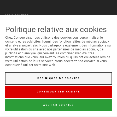
MON COMPTE
Ouverture de Session
Politique relative aux cookies
Inscription
Chez Conserveira, nous utilisons des cookies pour personnaliser le
contenu et les publicités, fournir des fonctionnalités de médias sociaux
et analyser notre trafic. Nous partageons également des informations sur
votre utilisation du site avec nos partenaires de médias sociaux, de
publicité et d'analyse, qui peuvent les combiner avec d'autres
informations que vous leur avez fournies ou qu'ils ont collectées lors de
votre utilisation de leurs services. Vous acceptez nos cookies si vous
continuez à utiliser notre site Web.
DEFINIÇÕES DE COOKIES
CONTINUAR SEM ACEITAR
ACEITAR COOKIES
© Copyright 2026 Conserveira do Sul. Todos os direitos reservados