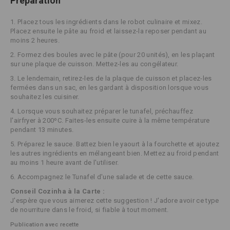
Préparation
1. Placez tous les ingrédients dans le robot culinaire et mixez.
Placez ensuite le pâte au froid et laissez-la reposer pendant au
moins 2 heures.
2. Formez des boules avec le pâte (pour 20 unités), en les plaçant
sur une plaque de cuisson. Mettez-les au congélateur.
3. Le lendemain, retirez-les de la plaque de cuisson et placez-les
fermées dans un sac, en les gardant à disposition lorsque vous
souhaitez les cuisiner.
4. Lorsque vous souhaitez préparer le tunafel, préchauffez
l'airfryer à 200ºC. Faites-les ensuite cuire à la même température
pendant 13 minutes.
5. Préparez le sauce. Battez bien le yaourt à la fourchette et ajoutez
les autres ingrédients en mélangeant bien. Mettez au froid pendant
au moins 1 heure avant de l'utiliser.
6. Accompagnez le Tunafel d'une salade et de cette sauce.
Conseil Cozinha à la Carte :
J'espère que vous aimerez cette suggestion ! J'adore avoir ce type
de nourriture dans le froid, si fiable à tout moment.
Publication avec recette