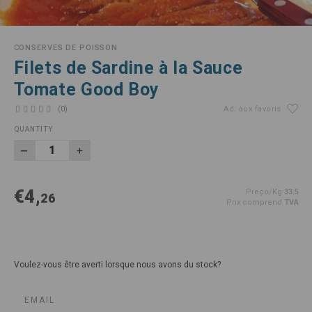
CONSERVES DE POISSON
Filets de Sardine à la Sauce
Tomate Good Boy
(0)
Ad. aux favoris
QUANTITY
€4,
Preço/Kg
33.5
26
Prix comprend
TVA
Voulez-vous être averti lorsque nous avons du stock?