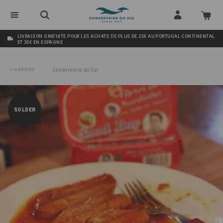
LIVRAISON GRATUITE POUR LES ACHATS DE PLUS DE 25€ AU PORTUGAL CONTINENTAL
ET 35€ EN ESPAGNE
ARRIÈRE
Conserveira do Sul
/
Filets de Sardine à la Sauce Tomate Good Boy
SOLDER