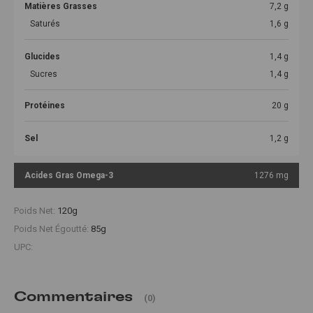
Matières Grasses
7,2 g
Saturés
1,6 g
Glucides
1,4 g
Sucres
1,4 g
Protéines
20 g
Sel
1,2 g
Acides Gras Omega-3
1276 mg
Poids Net:
120g
Poids Net Égoutté:
85g
UPC:
Commentaires
(0)