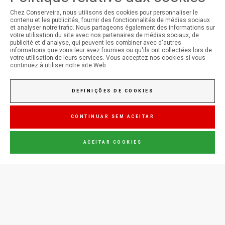
Conserveira do Sul
Chez Conserveira, nous utilisons des cookies pour personnaliser le
contenu et les publicités, fournir des fonctionnalités de médias sociaux
et analyser notre trafic. Nous partageons également des informations sur
votre utilisation du site avec nos partenaires de médias sociaux, de
publicité et d'analyse, qui peuvent les combiner avec d'autres
informations que vous leur avez fournies ou qu'ils ont collectées lors de
votre utilisation de leurs services. Vous acceptez nos cookies si vous
Manná
continuez à utiliser notre site Web.
DEFINIÇÕES DE COOKIES
Jupiter
CONTINUAR SEM ACEITAR
ACEITAR COOKIES
PARLE-NOUS
(+351) 289702016
Coût d'appel pour
le réseau fixe national
conserveira@consul.pt
Zona Industrial de Olhão,