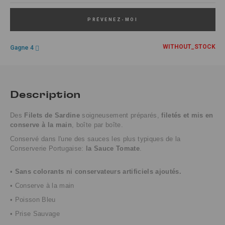
PRÉVENEZ-MOI
WITHOUT_STOCK
Gagne 4
Description
Des
Filets de Sardine
soigneusement préparés,
filetés et mis en
conserve à la main
,
boîte par boîte.
Conservé dans l'une des sauces les plus typiques de la
Conserverie Portugaise:
la Sauce Tomate
.
•
S
ans colorants ni conservateurs artificiels ajoutés.
• Conserve à la main
• Poisson Bleu
• Prise Sauvage