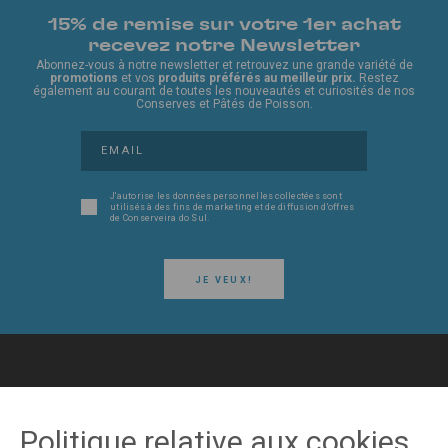
15% de remise sur votre 1er achat
recevez notre Newsletter
Abonnez-vous à notre newsletter et retrouvez une grande variété de
promotions
et vos
produits préférés au meilleur prix.
Restez
également au courant de toutes les nouveautés et curiosités de nos
Conserves et Pâtés de Poisson.
J'autorise les données personnelles collectées sont
utilisés à des fins de marketing et de diffusion d'offres
de Conserveira do Sul.
JE VEUX!
SUIVEZ-NOUS SUR LES RÉSEAUX SOCIAUX
Politique relative aux cookies