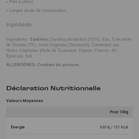
• Prêt à utilisé
• Longue durée de conservation
Ingrédients
Ingrédients:
Sardines
(
Sardina pilchardus
) (71%), Eau, Concentré
de Tomate (7%), Huile Végétale (Tournesol), Condiment aux
Huiles Végétales (Huile de Tournesol, Oignon, Poivron, Ail,
Épeices), Sel.
ALLERGÈNES: Contient du poisson.
Déclaration Nutritionnelle
Valeurs Moyennes
Pour 100g
Énergie
630 kj / 151 kcal