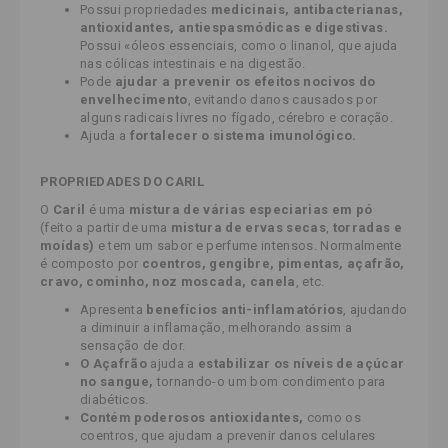
Possui propriedades
medicinais, antibacterianas,
antioxidantes, antiespasmódicas e digestivas.
Possui «óleos essenciais, como o linanol, que ajuda
nas cólicas intestinais e na digestão.
Pode
ajudar a prevenir os efeitos nocivos do
envelhecimento
, evitando danos causados por
alguns radicais livres no fígado, cérebro e coração.
Ajuda a
fortalecer o sistema imunológico
.
PROPRIEDADES DO CARIL
O
Caril
é uma
mistura de várias especiarias em pó
(feito a partir de uma
mistura de ervas secas
,
torradas e
moídas)
e tem um sabor e perfume intensos. Normalmente
é composto por
coentros, gengibre, pimentas, açafrão,
cravo, cominho, noz moscada, canela
, etc.
Apresenta
benefícios anti-inflamatórios
, ajudando
a diminuir a inflamação, melhorando assim a
sensação de dor.
O Açafrão
ajuda a
estabilizar os níveis de açúcar
no sangue,
tornando-o um bom condimento para
diabéticos.
Contém poderosos antioxidantes,
como os
coentros, que ajudam a prevenir danos celulares