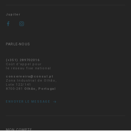
Jupiter
PARLE-NOUS
(+351) 289702016
Coût d'appel pour
le réseau fixe national
conserveira@consul.pt
Zona Industrial de Olhão,
Lote 122/141
8700-281
Olhão, Portugal
ENVOYER LE MESSAGE
MON COMPTE