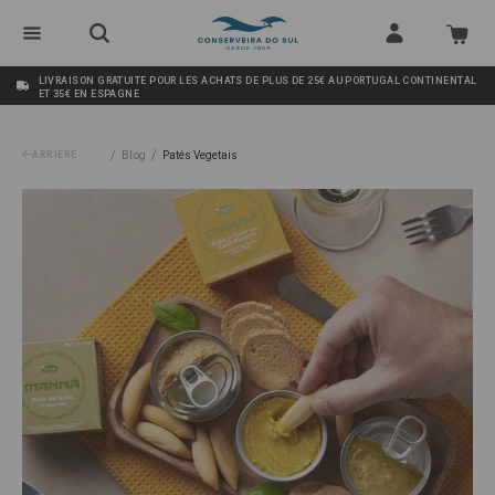
LIVRAISON GRATUITE POUR LES ACHATS DE PLUS DE 25€ AU PORTUGAL CONTINENTAL
ET 35€ EN ESPAGNE
/
/
ARRIÈRE
Blog
Patés Vegetais