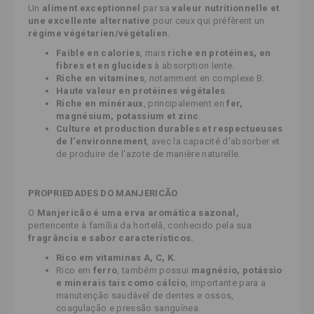
Un
aliment exceptionnel
par sa
valeur nutritionnelle et
une excellente alternative
pour ceux qui préfèrent un
régime végétarien/végétalien
.
Faible en calories
, mais
riche en protéines, en
fibres et en glucides
à absorption lente.
Riche en vitamines
, notamment en complexe B.
Haute valeur en protéines végétales
.
Riche en minéraux
, principalement en
fer,
magnésium, potassium et zinc
.
Culture et production durables et respectueuses
de l'environnement
, avec la capacité d'absorber et
de produire de l'azote de manière naturelle.
PROPRIEDADES DO MANJERICÃO
O
Manjericão é uma erva aromática sazonal,
pertencente à família da hortelã, conhecido pela sua
fragrância e sabor característicos.
Rico em vitaminas A, C, K.
Rico em
ferro
, também possui
magnésio, potássio
e minerais tais como cálcio
, importante para a
manutenção saudável de dentes e ossos,
coagulação e pressão sanguínea.