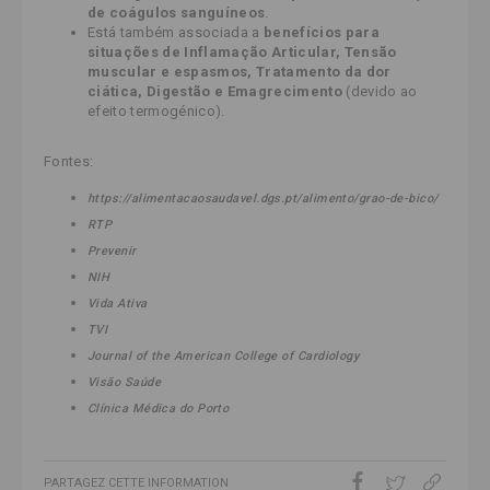
de coágulos sanguíneos
.
Está também associada a
benefícios para
situações de Inflamação Articular, Tensão
muscular e espasmos, Tratamento da dor
ciática, Digestão e Emagrecimento
(devido ao
efeito termogénico).
Fontes:
https://alimentacaosaudavel.dgs.pt/alimento/grao-de-bico/
RTP
Prevenir
NIH
Vida Ativa
TVI
Journal of the American College of Cardiology
Visão
Saúde
Clínica
Médica
do Porto
PARTAGEZ CETTE INFORMATION