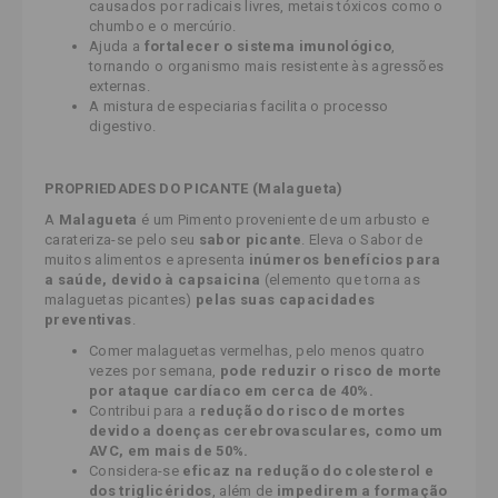
causados por radicais livres, metais tóxicos como o
chumbo e o mercúrio.
Ajuda a
fortalecer o sistema imunológico
,
tornando o organismo mais resistente às agressões
externas.
A mistura de especiarias facilita o processo
digestivo.
PROPRIEDADES DO PICANTE (Malagueta)
A
Malagueta
é um Pimento proveniente de um arbusto e
carateriza-se pelo seu
sabor picante
. Eleva o Sabor de
muitos alimentos e apresenta
inúmeros benefícios para
a saúde, devido à
capsaicina
(elemento que torna as
malaguetas picantes)
pelas suas capacidades
preventivas
.
Comer malaguetas vermelhas, pelo menos quatro
vezes por semana,
pode reduzir o risco de morte
por ataque cardíaco em cerca de 40%.
Contribui para a
redução do risco de mortes
devido a doenças cerebrovasculares, como um
AVC, em mais de 50%.
Considera-se
eficaz na redução do colesterol e
dos triglicéridos
, além de
impedirem a formação