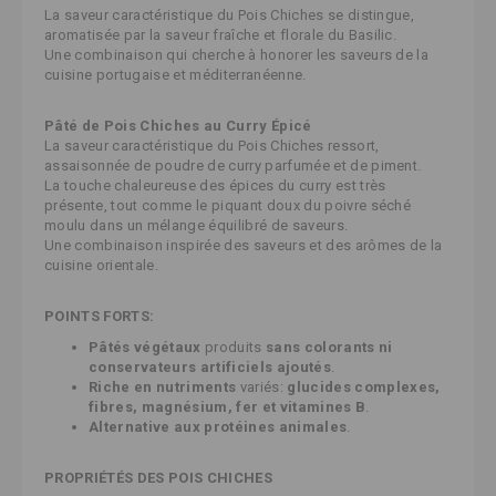
La saveur caractéristique du Pois Chiches se distingue,
aromatisée par la saveur fraîche et florale du Basilic.
Une combinaison qui cherche à honorer les saveurs de la
cuisine portugaise et méditerranéenne.
Pâté de Pois Chiches au Curry Épicé
La saveur caractéristique du Pois Chiches ressort,
assaisonnée de poudre de curry parfumée et de piment.
La touche chaleureuse des épices du curry est très
présente, tout comme le piquant doux du poivre séché
moulu dans un mélange équilibré de saveurs.
Une combinaison inspirée des saveurs et des arômes de la
cuisine orientale.
POINTS FORTS:
Pâtés végétaux
produits
sans colorants ni
conservateurs artificiels ajoutés
.
Riche en nutriments
variés:
glucides complexes,
fibres, magnésium, fer et vitamines B
.
Alternative aux protéines animales
.
PROPRIÉTÉS DES POIS CHICHES