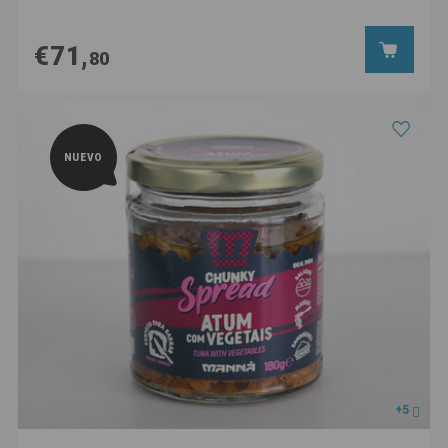
€71,
80
NUEVO
+5