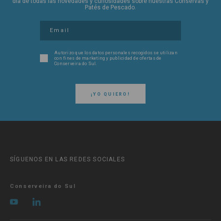
día de todas las novedades y curiosidades sobre nuestras Conservas y
Patés de Pescado.
Autorizo ​​que los datos personales recogidos se utilizan
con fines de marketing y publicidad de ofertas de
Conserveira do Sul.
¡YO QUIERO!
SÍGUENOS EN LAS REDES SOCIALES
Conserveira do Sul