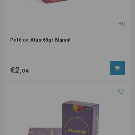
+2
Paté de Atún 65gr Manná
€2,
04