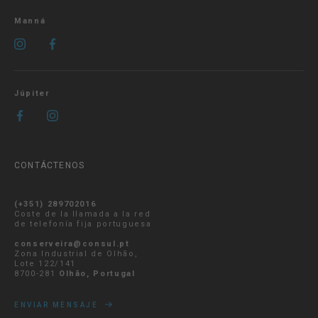
Manná
Júpiter
CONTÁCTENOS
(+351) 289702016
Coste de la llamada a la red
de telefonía fija portuguesa
conserveira@consul.pt
Zona Industrial de Olhão,
Lote 122/141
8700-281
Olhão, Portugal
ENVIAR MENSAJE