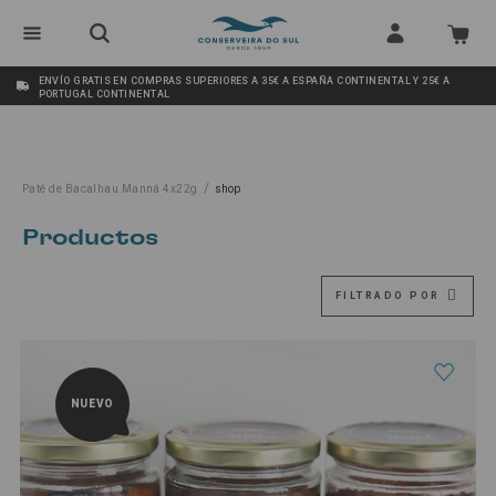
ENVÍO GRATIS EN COMPRAS SUPERIORES A 35€ A ESPAÑA CONTINENTAL Y 25€ A
PORTUGAL CONTINENTAL
/
Paté de Bacalhau Manná 4x22g
shop
Productos
FILTRADO POR
NUEVO