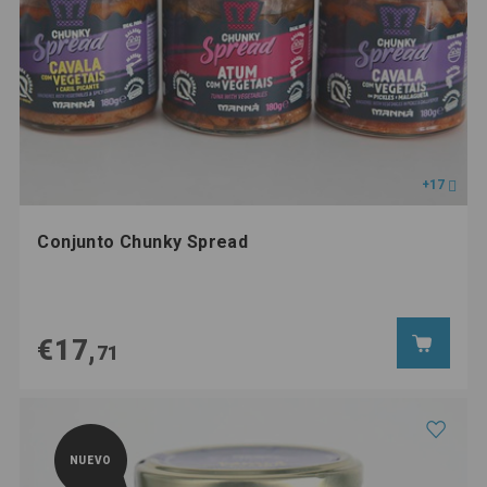
+17
Conjunto Chunky Spread
€17,
71
NUEVO