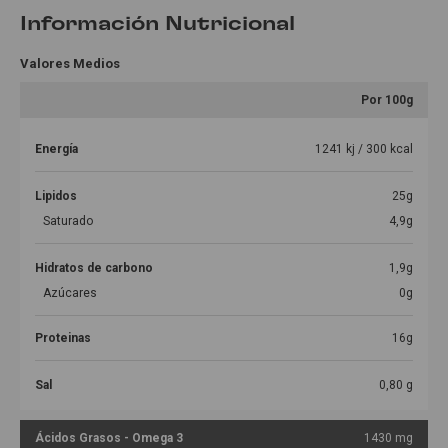
Información Nutricional
Valores Medios
Por 100g
Energía
1241 kj / 300 kcal
Lipidos
25g
Saturado
4,9g
Hidratos de carbono
1,9g
Azúcares
0g
Proteinas
16g
Sal
0,80 g
Ácidos Grasos - Omega 3
1430 mg