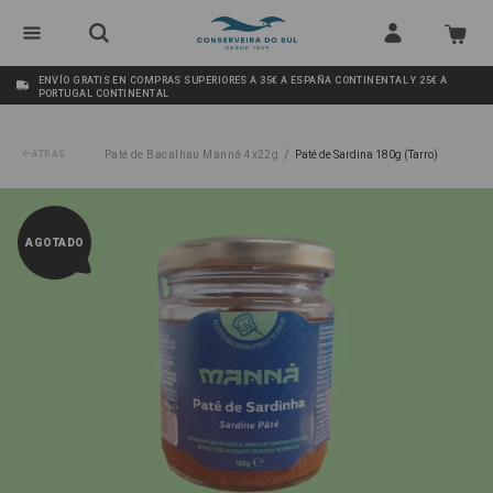
ENVÍO GRATIS EN COMPRAS SUPERIORES A 35€ A ESPAÑA CONTINENTAL Y 25€ A
PORTUGAL CONTINENTAL
/
ATRÁS
Paté de Bacalhau Manná 4x22g
Paté de Sardina 180g (Tarro)
AGOTADO