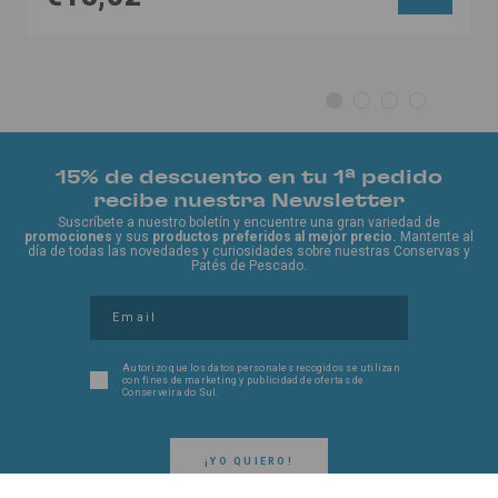
15% de descuento en tu 1ª pedido
recibe nuestra Newsletter
Suscríbete a nuestro boletín y encuentre una gran variedad de
promociones
y sus
productos preferidos al mejor precio.
Mantente al
día de todas las novedades y curiosidades sobre nuestras Conservas y
Patés de Pescado.
Autorizo ​​que los datos personales recogidos se utilizan
con fines de marketing y publicidad de ofertas de
Conserveira do Sul.
¡YO QUIERO!