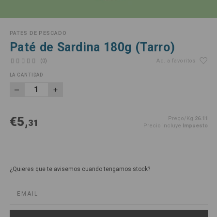
PATES DE PESCADO
Paté de Sardina 180g (Tarro)
(0)
Ad. a favoritos
LA CANTIDAD
€5,
Preço/Kg
26.11
31
Precio incluye
Impuesto
¿Quieres que te avisemos cuando tengamos stock?