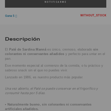
NOTIFICARME
WITHOUT_STOCK
Gana 5
Descripción
El
Paté de Sardina Manná
es único, cremoso, elaborado
sin
colorantes ni conservantes añadidos
y perfecto para untar en el
pan.
Ese momento especial al comienzo de la comida, o tu práctico y
sabroso snack sin el que no puedes vivir.
Lanzado en 1986, es nuestro producto más popular.
Una vez abierto, el Paté se puede conservar en el frigorífico y
consumir hasta por 5 días.
•
Naturalmente bueno, sin colorantes ni conservantes
artificiales
añadidos.