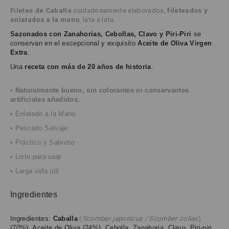
Filetes de Caballa
cuidadosamente elaborados,
fileteados y
enlatados a la mano
, lata a lata.
Sazonados con Zanahorias, Cebollas, Clavo y Piri-Piri
se
conservan en el excepcional y exquisito
Aceite de Oliva Virgen
Extra
.
Una
receta con más de 20 años de historia
.
•
Naturalmente bueno, sin colorantes ni conservantes
artificiales añadidos.
• Enlatado a la Mano
• Pescado Selvaje
• Práctico y Sabroso
• Listo para usar
• Larga vida útil
Ingredientes
Ingredientes:
Caballa
(
Scomber japonicus / Scomber colias
)
(70%),
Aceite de Oliva (24%),
Cebolla, Zanahoria, Clavo, Piri-piri,