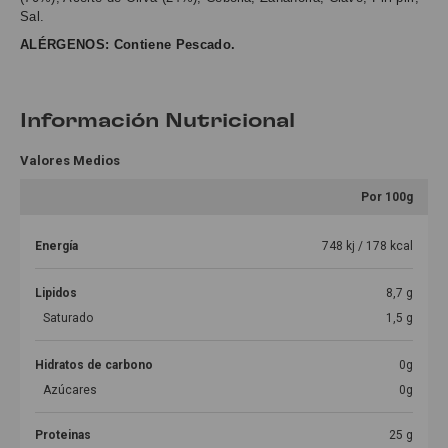
Sal.
ALÉRGENOS: Contiene Pescado.
Información Nutricional
Valores Medios
Por 100g
Energía
748 kj / 178 kcal
Lipidos
8,7 g
Saturado
1,5 g
Hidratos de carbono
0g
Azúcares
0g
Proteinas
25 g