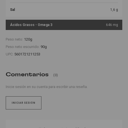
Sal
1,6 g
Ácidos Grasos - Omega 3
646 mg
Peso neto:
120g
Peso neto escurrido:
90g
UPC:
5601721211253
Comentarios
(0)
Inicie sesión en su cuenta para escribir una reseña.
INICIAR SESIÓN