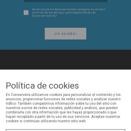
Autorizo ​​que los datos personales recogidos se utilizan
con fines de marketing y publicidad de ofertas de
Conserveira do Sul.
¡YO QUIERO!
SÍGUENOS EN LAS REDES SOCIALES
Política de cookies
Conserveira do Sul
En Conserveira utilizamos cookies para personalizar el contenido y los
anuncios, proporcionar funciones de redes sociales y analizar nuestro
tráfico. También compartimos información sobre tu uso del sitio con
nuestros socios de redes sociales, publicidad y análisis, que pueden
combinarla con otra información que les hayas proporcionado o que
hayan recopilado a partir de tu uso de sus servicios. Aceptas nuestros
Manná
cookies si continúas utilizando nuestro sitio web.