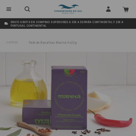
ENVÍO GRATIS EN COMPRAS SUPERIORES A 35€ A ESPAÑA CONTINENTAL Y 25€ A
PORTUGAL CONTINENTAL
ATRÁS
Paté de Bacalhau Manná 4x22g
/
Filetes de Caballa à la Portuguesa en Aceite Virgen Extra Manná