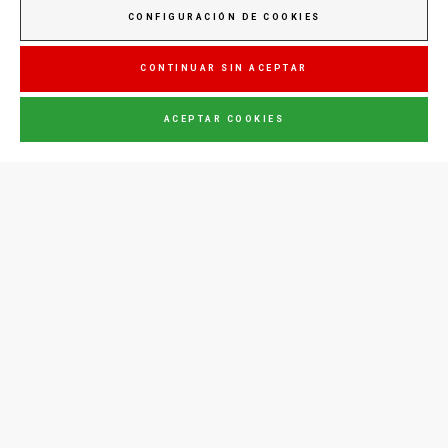
CONFIGURACIÓN DE COOKIES
Júpiter
CONTINUAR SIN ACEPTAR
ACEPTAR COOKIES
CONTÁCTENOS
(+351) 289702016
Coste de la llamada a la red
de telefonía fija portuguesa
conserveira@consul.pt
Zona Industrial de Olhão,
Lote 122/141
8700-281
Olhão, Portugal
ENVIAR MENSAJE