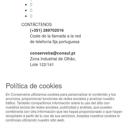
CONTÁCTENOS
(+351) 289702016
Coste de la llamada a la red
de telefonía fija portuguesa
conserveira@consul.pt
Zona Industrial de Olhão,
Lote 122/141
8700-281
Olhão, Portugal
ENVIAR
MENSAJE
MI CUENTA
Política de cookies
Iniciar Sesión
Registro
En Conserveira utilizamos cookies para personalizar el contenido y los
anuncios, proporcionar funciones de redes sociales y analizar nuestro
tráfico. También compartimos información sobre tu uso del sitio con
nuestros socios de redes sociales, publicidad y análisis, que pueden
combinarla con otra información que les hayas proporcionado o que hayan
recopilado a partir de tu uso de sus servicios. Aceptas nuestros cookies si
continúas utilizando nuestro sitio web.