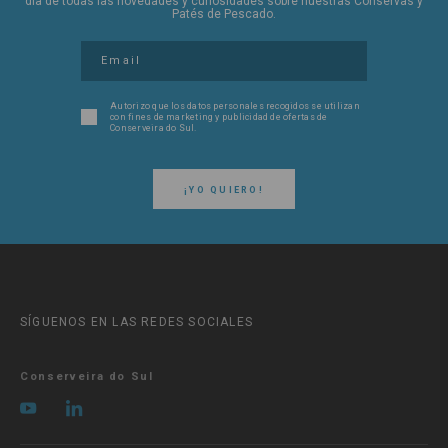
día de todas las novedades y curiosidades sobre nuestras Conservas y
Patés de Pescado.
Autorizo ​​que los datos personales recogidos se utilizan
con fines de marketing y publicidad de ofertas de
Conserveira do Sul.
¡YO QUIERO!
SÍGUENOS EN LAS REDES SOCIALES
Conserveira do Sul