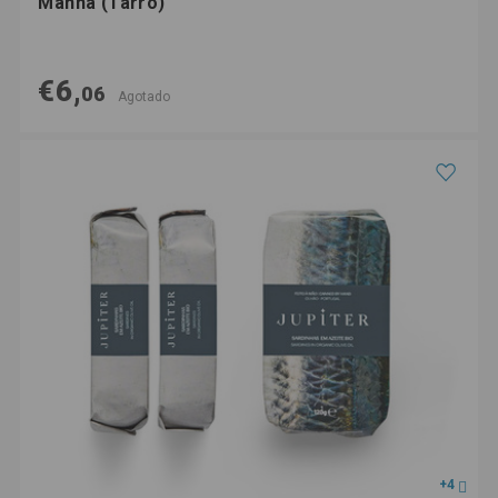
Manná (Tarro)
€6,
06
Agotado
+4