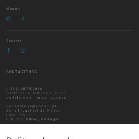
Manná
Júpiter
CONTÁCTENOS
(+351) 289702016
Coste de la llamada a la red
de telefonía fija portuguesa
conserveira@consul.pt
Zona Industrial de Olhão,
Lote 122/141
8700-281
Olhão, Portugal
ENVIAR MENSAJE