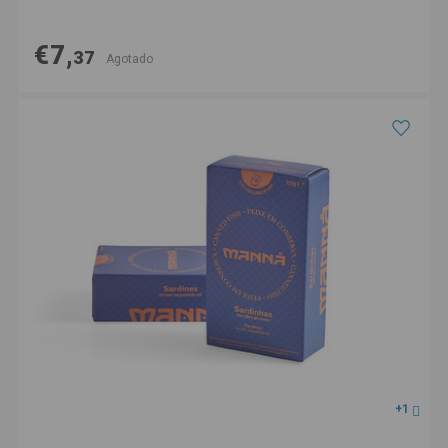
€7,
37
Agotado
+1