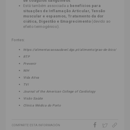
de coágulos sanguíneos
.
Está também associada a
benefícios para
situações de Inflamação Articular, Tensão
muscular e espasmos, Tratamento da dor
ciática, Digestão e Emagrecimento
(devido ao
efeito termogénico).
Fontes:
https://alimentacaosaudavel.dgs.pt/alimento/grao-de-bico/
RTP
Prevenir
NIH
Vida Ativa
TVI
Journal of the American College of Cardiology
Visão
Saúde
Clínica
Médica
do Porto
COMPARTE ESTA INFORMACIÓN