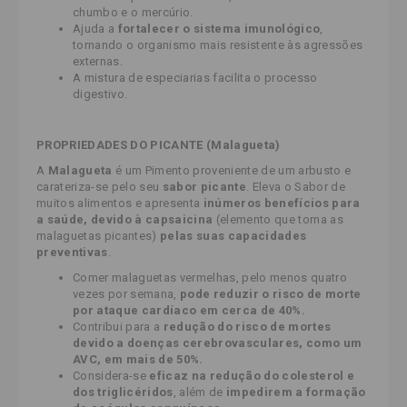
chumbo e o mercúrio.
Ajuda a
fortalecer o sistema imunológico
,
tornando o organismo mais resistente às agressões
externas.
A mistura de especiarias facilita o processo
digestivo.
PROPRIEDADES DO PICANTE (Malagueta)
A
Malagueta
é um Pimento proveniente de um arbusto e
carateriza-se pelo seu
sabor picante
. Eleva o Sabor de
muitos alimentos e apresenta
inúmeros benefícios para
a saúde, devido à
capsaicina
(elemento que torna as
malaguetas picantes)
pelas suas capacidades
preventivas
.
Comer malaguetas vermelhas, pelo menos quatro
vezes por semana,
pode reduzir o risco de morte
por ataque cardíaco em cerca de 40%.
Contribui para a
redução do risco de mortes
devido a doenças cerebrovasculares, como um
AVC, em mais de 50%.
Considera-se
eficaz na redução do colesterol e
dos triglicéridos
, além de
impedirem a formação