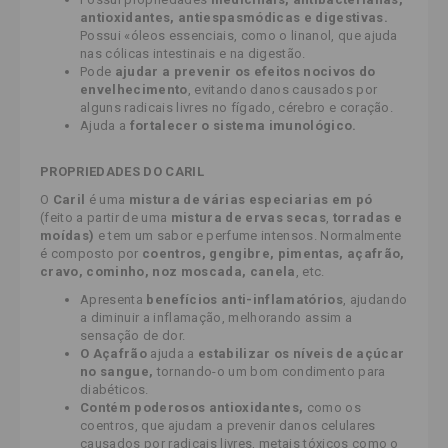
antioxidantes, antiespasmódicas e digestivas.
Possui «óleos essenciais, como o linanol, que ajuda
nas cólicas intestinais e na digestão.
Pode
ajudar a prevenir os efeitos nocivos do
envelhecimento
, evitando danos causados por
alguns radicais livres no fígado, cérebro e coração.
Ajuda a
fortalecer o sistema imunológico
.
PROPRIEDADES DO CARIL
O
Caril
é uma
mistura de várias especiarias em pó
(feito a partir de uma
mistura de ervas secas
,
torradas e
moídas)
e tem um sabor e perfume intensos. Normalmente
é composto por
coentros, gengibre, pimentas, açafrão,
cravo, cominho, noz moscada, canela
, etc.
Apresenta
benefícios anti-inflamatórios
, ajudando
a diminuir a inflamação, melhorando assim a
sensação de dor.
O Açafrão
ajuda a
estabilizar os níveis de açúcar
no sangue,
tornando-o um bom condimento para
diabéticos.
Contém poderosos antioxidantes,
como os
coentros, que ajudam a prevenir danos celulares
causados por radicais livres, metais tóxicos como o