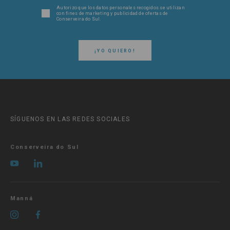
Autorizo ​​que los datos personales recogidos se utilizan
con fines de marketing y publicidad de ofertas de
Conserveira do Sul.
¡YO QUIERO!
SÍGUENOS EN LAS REDES SOCIALES
Conserveira do Sul
Manná