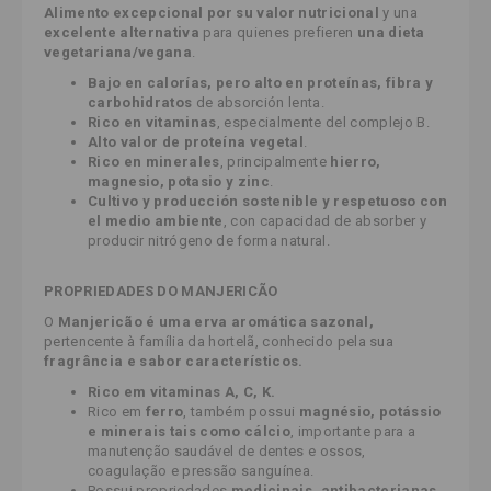
Alimento excepcional por su valor nutricional
y una
excelente alternativa
para quienes prefieren
una dieta
vegetariana/vegana
.
Bajo en calorías, pero alto en proteínas, fibra y
carbohidratos
de absorción lenta.
Rico en vitaminas
, especialmente del complejo B.
Alto valor de proteína vegetal
.
Rico en minerales
, principalmente
hierro,
magnesio, potasio y zinc
.
Cultivo y producción sostenible y respetuoso con
el medio ambiente
, con capacidad de absorber y
producir nitrógeno de forma natural.
PROPRIEDADES DO MANJERICÃO
O
Manjericão é uma erva aromática sazonal,
pertencente à família da hortelã, conhecido pela sua
fragrância e sabor característicos.
Rico em vitaminas A, C, K.
Rico em
ferro
, também possui
magnésio, potássio
e minerais tais como cálcio
, importante para a
manutenção saudável de dentes e ossos,
coagulação e pressão sanguínea.
Possui propriedades
medicinais, antibacterianas,