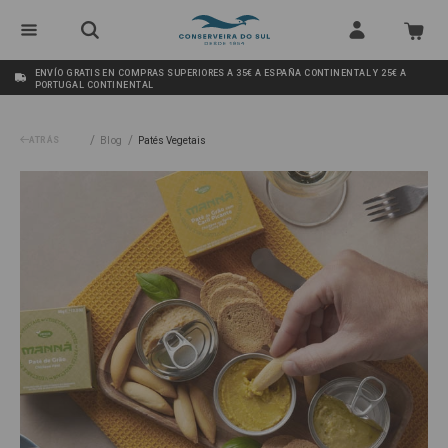
ENVÍO GRATIS EN COMPRAS SUPERIORES A 35€ A ESPAÑA CONTINENTAL Y 25€ A
PORTUGAL CONTINENTAL
/
/
ATRÁS
Blog
Patés Vegetais