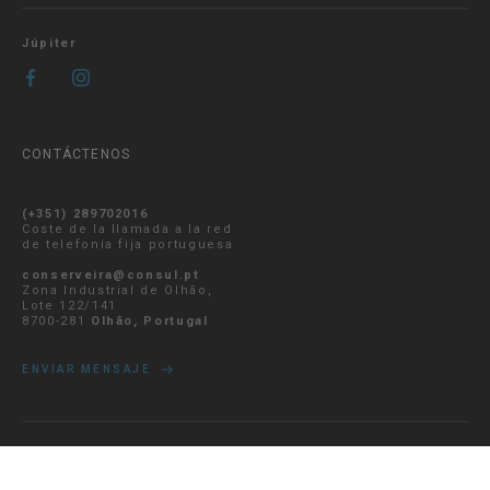
Júpiter
CONTÁCTENOS
(+351) 289702016
Coste de la llamada a la red
de telefonía fija portuguesa
conserveira@consul.pt
Zona Industrial de Olhão,
Lote 122/141
8700-281
Olhão, Portugal
ENVIAR MENSAJE
MI CUENTA