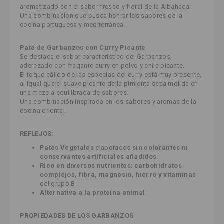
aromatizado con el sabor fresco y floral de la Albahaca.
Una combinación que busca honrar los sabores de la
cocina portuguesa y mediterránea.
Paté de Garbanzos con Curry Picante
Se destaca el sabor característico del Garbanzos,
aderezado con fragante curry en polvo y chile picante.
El toque cálido de las especias del curry está muy presente,
al igual que el suave picante de la pimienta seca molida en
una mezcla equilibrada de sabores.
Una combinación inspirada en los sabores y aromas de la
cocina oriental.
REFLEJOS:
Patés Vegetales
elaborados
sin colorantes ni
conservantes artificiales añadidos
.
Rico en diversos nutrientes
:
carbohidratos
complejos, fibra, magnesio, hierro y vitaminas
del grupo B.
Alternativa a la proteína animal
.
PROPIEDADES DE LOS GARBANZOS