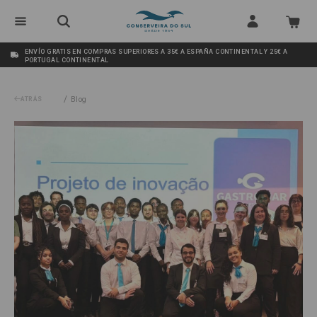
ENVÍO GRATIS EN COMPRAS SUPERIORES A 35€ A ESPAÑA CONTINENTAL Y 25€ A
PORTUGAL CONTINENTAL
/
ATRÁS
Blog
/
Proyecto Gastromar: Conservas creativas y sostenibles con sabor algarvío