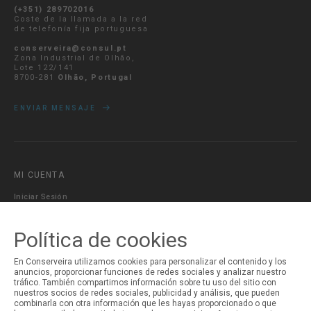
(+351) 289702016
Coste de la llamada a la red
de telefonía fija portuguesa
conserveira@consul.pt
Zona Industrial de Olhão,
Lote 122/141
8700-281
Olhão, Portugal
ENVIAR MENSAJE
MI CUENTA
Iniciar Sesión
Registro
Política de cookies
En Conserveira utilizamos cookies para personalizar el contenido y los
anuncios, proporcionar funciones de redes sociales y analizar nuestro
tráfico. También compartimos información sobre tu uso del sitio con
nuestros socios de redes sociales, publicidad y análisis, que pueden
combinarla con otra información que les hayas proporcionado o que