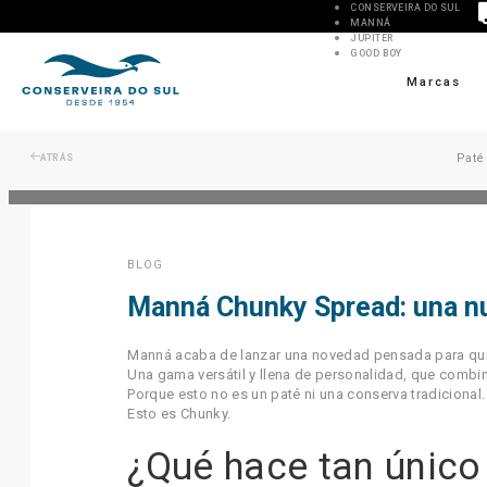
CONSERVEIRA DO SUL
MANNÁ
JUPITER
GOOD BOY
Marcas
Paté
ATRÁS
BLOG
Manná Chunky Spread: una nue
Manná acaba de lanzar una novedad pensada para quie
Una gama versátil y llena de personalidad, que combin
Porque esto no es un paté ni una conserva tradicional.
Esto es Chunky.
¿Qué hace tan único