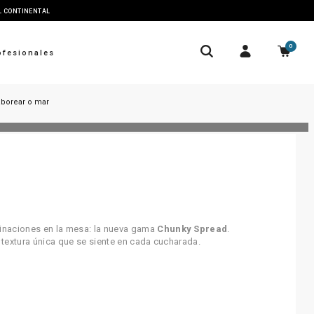
AL CONTINENTAL
0
ofesionales
borear o mar
inaciones en la mesa: la nueva gama
Chunky Spread
.
 textura única que se siente en cada cucharada.