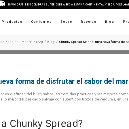
ENVÍO GRATIS EN COMPRAS SUPERIORES A 35€ A ESPAÑA CONTINENTAL Y 25€ A PORTUG
Productos
Conjuntos
Sobre
Recetas
Blog
Pr
/
/
 de Bacalhau Manná 4x22g
Blog
Chunky Spread Manná: uma nova forma de sa
va forma de disfrutar el sabor del mar
nes disfrutan del buen sabor, las comidas prácticas y las mejores comb
a lo mejor del pescado salvaje con auténticos trozos de verduras, en una
 a Chunky Spread?