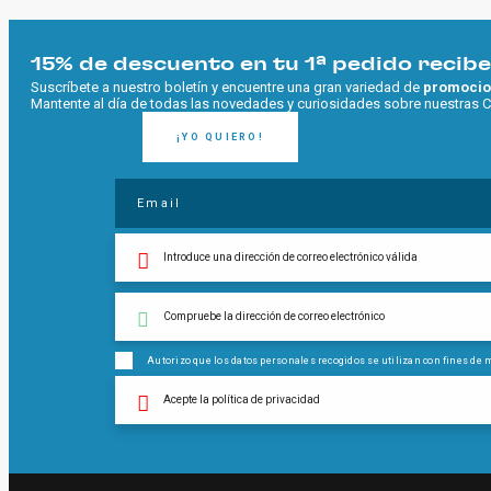
15% de descuento en tu 1ª pedido recib
Suscríbete a nuestro boletín y encuentre una gran variedad de
promocio
Mantente al día de todas las novedades y curiosidades sobre nuestras 
¡YO QUIERO!
Introduce una dirección de correo electrónico válida
Compruebe la dirección de correo electrónico
Autorizo ​​que los datos personales recogidos se utilizan con fines de 
Acepte la política de privacidad