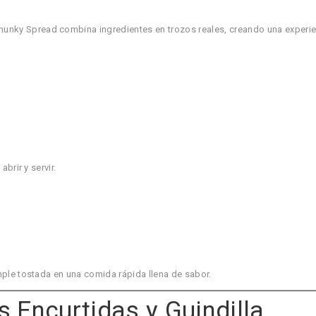
nky Spread combina ingredientes en trozos reales, creando una experien
abrir y servir.
imple tostada en una comida rápida llena de sabor.
 Encurtidas y Guindilla