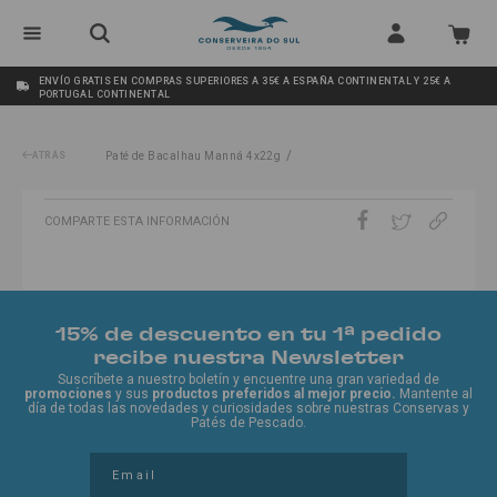
ENVÍO GRATIS EN COMPRAS SUPERIORES A 35€ A ESPAÑA CONTINENTAL Y 25€ A
PORTUGAL CONTINENTAL
/
ATRÁS
Paté de Bacalhau Manná 4x22g
COMPARTE ESTA INFORMACIÓN
15% de descuento en tu 1ª pedido
recibe nuestra Newsletter
Suscríbete a nuestro boletín y encuentre una gran variedad de
promociones
y sus
productos preferidos al mejor precio.
Mantente al
día de todas las novedades y curiosidades sobre nuestras Conservas y
Patés de Pescado.