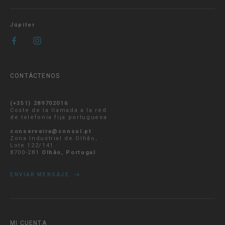
Júpiter
CONTÁCTENOS
(+351) 289702016
Coste de la llamada a la red
de telefonía fija portuguesa
conserveira@consul.pt
Zona Industrial de Olhão,
Lote 122/141
8700-281
Olhão, Portugal
ENVIAR MENSAJE
MI CUENTA