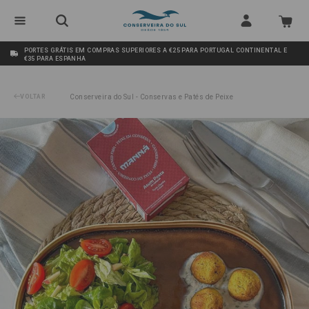
PORTES GRÁTIS EM COMPRAS SUPERIORES A €25 PARA PORTUGAL CONTINENTAL E
€35 PARA ESPANHA
VOLTAR
Conserveira do Sul - Conservas e Patés de Peixe
/
tunafel-bolinhas-de-atum-e-grão