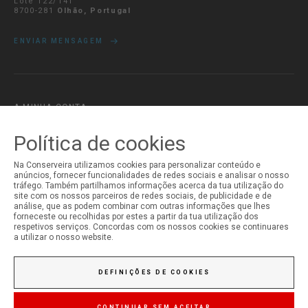
Lote 122/141
8700-281
Olhão, Portugal
ENVIAR MENSAGEM
A MINHA CONTA
Iniciar Sessão
Política de cookies
Registo
Na Conserveira utilizamos cookies para personalizar conteúdo e
anúncios, fornecer funcionalidades de redes sociais e analisar o nosso
tráfego. Também partilhamos informações acerca da tua utilização do
site com os nossos parceiros de redes sociais, de publicidade e de
análise, que as podem combinar com outras informações que lhes
forneceste ou recolhidas por estes a partir da tua utilização dos
respetivos serviços. Concordas com os nossos cookies se continuares
a utilizar o nosso website.
DEFINIÇÕES DE COOKIES
CONTINUAR SEM ACEITAR