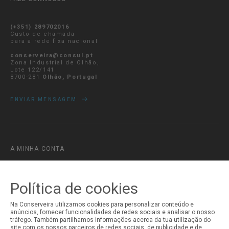
(+351) 289702016
Custo de chamada
para a rede fixa nacional
conserveira@consul.pt
Zona Industrial de Olhão,
Lote 122/141
8700-281
Olhão, Portugal
ENVIAR MENSAGEM
A MINHA CONTA
Iniciar Sessão
Registo
Política de cookies
Na Conserveira utilizamos cookies para personalizar conteúdo e
anúncios, fornecer funcionalidades de redes sociais e analisar o nosso
tráfego. Também partilhamos informações acerca da tua utilização do
site com os nossos parceiros de redes sociais, de publicidade e de