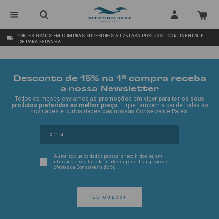
PORTES GRÁTIS EM COMPRAS SUPERIORES A €25 PARA PORTUGAL CONTINENTAL E
€35 PARA ESPANHA
Desconto de 15% na 1ª compra receba
a nossa Newsletter
Todos os meses enviamos as
promoções
em vigor
para ter os seus
produtos preferidos ao melhor preço.
Fique também a par de todas as
novidades e curiosidades das nossas Conservas e Patés.
Autorizo que os dados pessoais recolhidos sejam
utilizados para fins de marketing e de divulgação de
ofertas da Conserveira do Sul.
EU QUERO!