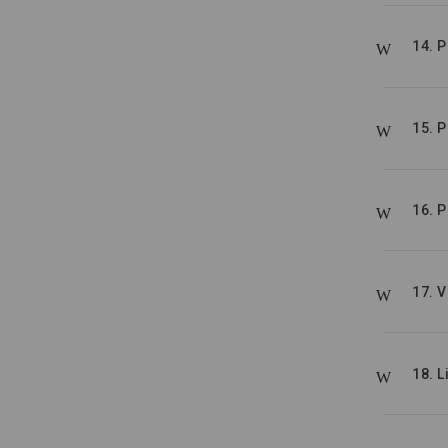
14. 
15. 
16. P
17. V
18. L