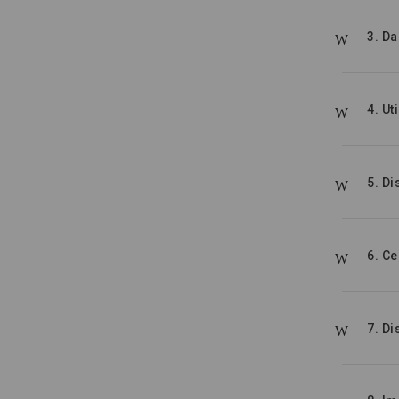
3. D
4. Ut
5. D
6. C
7. D