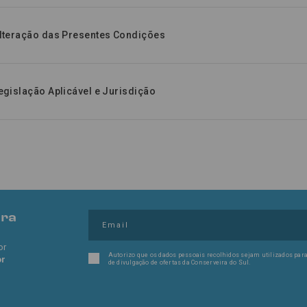
Alteração das Presentes Condições
egislação Aplicável e Jurisdição
pra
or
Autorizo que os dados pessoais recolhidos sejam utilizados para
or
de divulgação de ofertas da Conserveira do Sul.