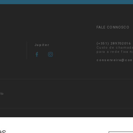
FALE CONNOSCO
(+351) 289702016
Jupiter
Custo de chamad
para a rede fixa 
conserveira@con
sto
es