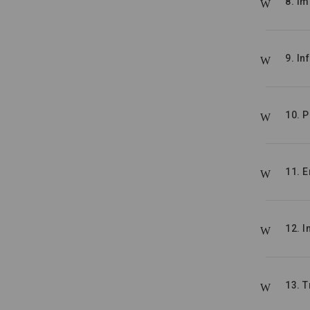
8. I
9. I
10. P
11. 
12. 
13. 