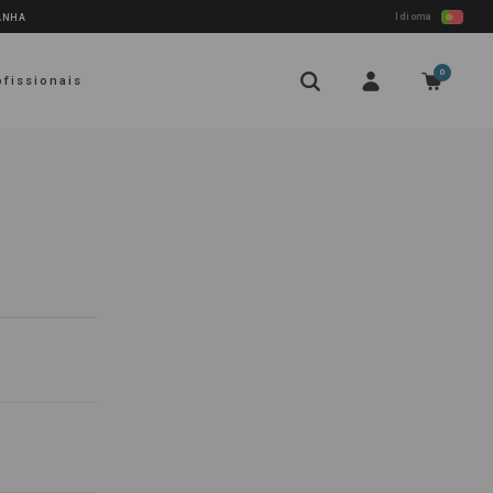
Idioma
PANHA
0
ofissionais