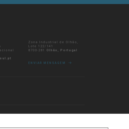
Zona Industrial de Olhão,
a
Lote 122/141
nacional
8700-281
Olhão, Portugal
sul.pt
ENVIAR MENSAGEM