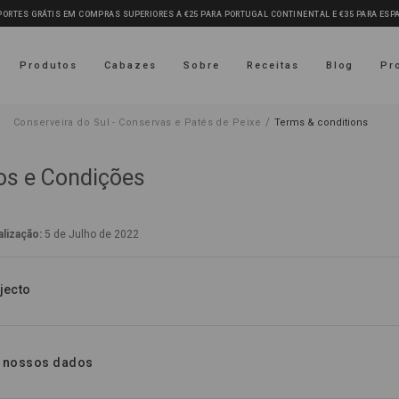
PORTES GRÁTIS EM COMPRAS SUPERIORES A €25 PARA PORTUGAL CONTINENTAL E €35 PARA ES
Produtos
Cabazes
Sobre
Receitas
Blog
Pr
/
Conserveira do Sul - Conservas e Patés de Peixe
Terms & conditions
s e Condições
alização:
5 de Julho de 2022
jecto
s nossos dados