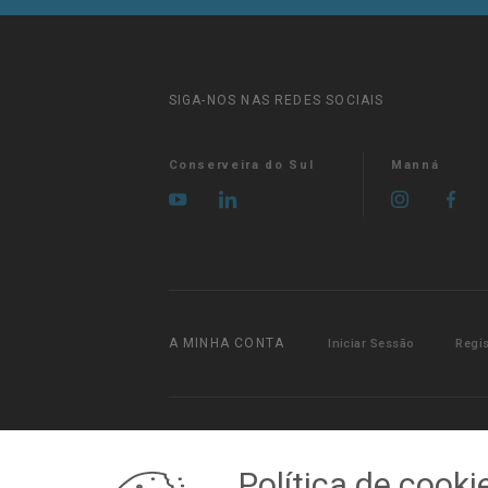
SIGA-NOS NAS REDES SOCIAIS
Conserveira do Sul
Manná
A MINHA CONTA
Iniciar Sessão
Regi
Política de cooki