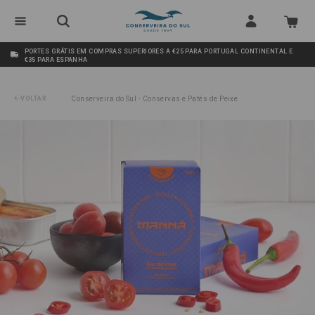
PORTES GRÁTIS EM COMPRAS SUPERIORES A €25 PARA PORTUGAL CONTINENTAL E
€35 PARA ESPANHA
VOLTAR
Conserveira do Sul - Conservas e Patés de Peixe
/
Sardinhas em Tomate Picante Manná