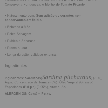
Conservadas com um dos molhos mais utilizados na Indústria
Conserveira Portuguesa
:
o
Molho de Tomate Picante.
•
Naturalmente bom.
Sem adição de corantes nem
conservantes
artificiais
.
•
Enlatado
à Mão
• Peixe Selvagem
• Prático e Saboroso
• Pronto a usar.
• Longa duração, validade extensa.
Ingredientes
Sardina pilchardus
Ingredientes:
Sardinhas
(
)
(75%),
Água, Concentrado de Tomate (6%), Óleo Vegetal (Girassol),
Especiarias (Piri-piri) (0,05%), Aroma, Sal.
ALERGÉNIOS: Contém Peixe.