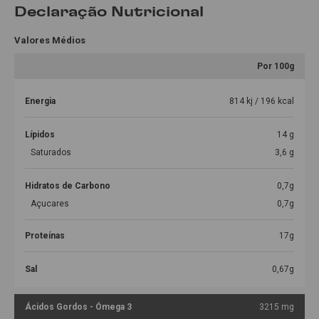
Declaração Nutricional
Valores Médios
Por 100g
Energia
814 kj / 196 kcal
Lípidos
14 g
Saturados
3,6 g
Hidratos de Carbono
0,7g
Açucares
0,7g
Proteínas
17g
Sal
0,67g
Ácidos Gordos - Ómega 3
3215 mg