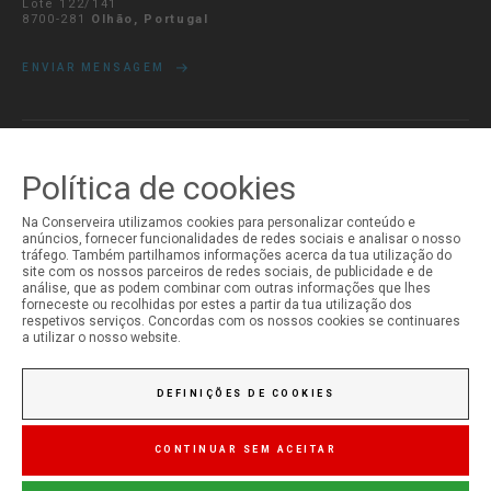
Lote 122/141
8700-281
Olhão, Portugal
ENVIAR MENSAGEM
A MINHA CONTA
Política de cookies
Iniciar Sessão
Na Conserveira utilizamos cookies para personalizar conteúdo e
Registo
anúncios, fornecer funcionalidades de redes sociais e analisar o nosso
tráfego. Também partilhamos informações acerca da tua utilização do
site com os nossos parceiros de redes sociais, de publicidade e de
análise, que as podem combinar com outras informações que lhes
forneceste ou recolhidas por estes a partir da tua utilização dos
respetivos serviços. Concordas com os nossos cookies se continuares
a utilizar o nosso website.
DEFINIÇÕES DE COOKIES
CONTINUAR SEM ACEITAR