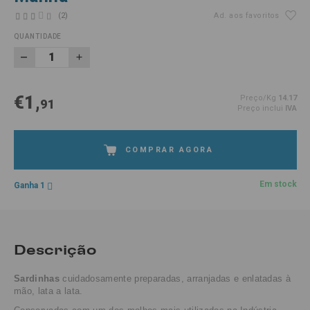
(2)
Ad. aos favoritos
QUANTIDADE
€1,
Preço/Kg
14.17
91
Preço inclui
IVA
COMPRAR AGORA
Em stock
Ganha 1
Descrição
Sardinhas
cuidadosamente preparadas, arranjadas e enlatadas à
mão, lata a lata.