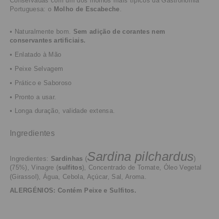
Conservadas com um dos molhos mais típicos da Gastronomia
Portuguesa
:
o
Molho de Escabeche
.
•
Naturalmente bom.
Sem adição de corantes nem
conservantes
artificiais
.
•
Enlatado
à Mão
• Peixe Selvagem
• Prático e Saboroso
• Pronto a usar.
• Longa duração, validade extensa.
Ingredientes
Sardina pilchardus
Ingredientes:
Sardinhas
(
)
(75%),
Vinagre (
sulfitos
)
, Concentrado de Tomate
, Óleo Vegetal
(Girassol),
Água,
Cebola, Açúcar, Sal, Aroma.
ALERGÉNIOS: Contém Peixe e Sulfitos.