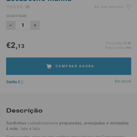
(0)
Ad. aos favoritos
QUANTIDADE
€2,
Preço/Kg
15.83
13
Preço inclui
IVA
COMPRAR AGORA
Em stock
Ganha 2
Descrição
Sardinhas
cuidadosamente
preparadas, arranjadas e enlatadas
à mão
, lata a lata.