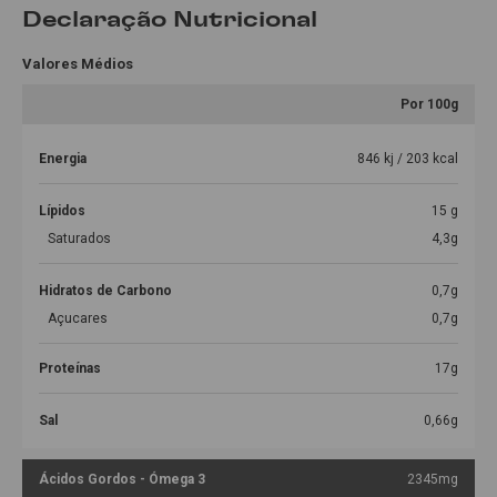
Declaração Nutricional
Valores Médios
Por 100g
Energia
846 kj / 203 kcal
Lípidos
15 g
Saturados
4,3g
Hidratos de Carbono
0,7g
Açucares
0,7g
Proteínas
17g
Sal
0,66g
Ácidos Gordos - Ómega 3
2345mg