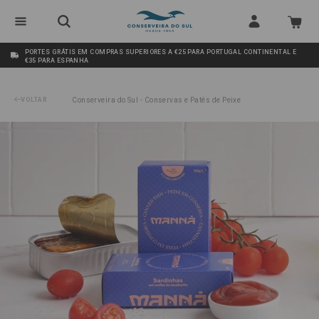
PORTES GRÁTIS EM COMPRAS SUPERIORES A €25 PARA PORTUGAL CONTINENTAL E
€35 PARA ESPANHA
VOLTAR
Conserveira do Sul - Conservas e Patés de Peixe
/
Sardinhas em molho de Escabeche Manná