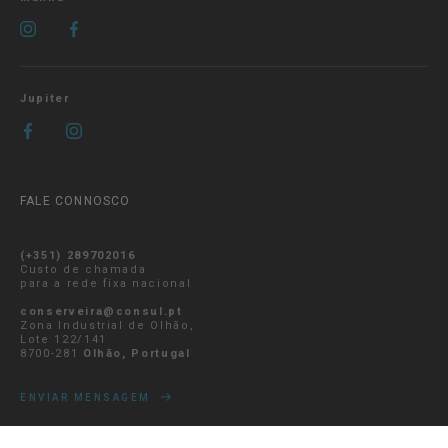
Jupiter
FALE CONNOSCO
(+351) 289702016
Custo de chamada
para a rede fixa nacional
conserveira@consul.pt
Zona Industrial de Olhão,
Lote 122/141
8700-281
Olhão, Portugal
ENVIAR MENSAGEM