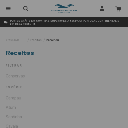
PORTES GRÁTIS EM COMPRAS SUPERIORES A €25 PARA PORTUGAL CONTINENTAL E
€35 PARA ESPANHA
/
/
VOLTAR
receitas
bacalhau
Receitas
FILTRAR
Conservas
ESPÉCIE
Carapau
Atum
Sardinha
Cavala