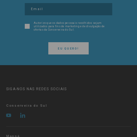
Autorizo que os dados pessoais recolhidos sejam
utilizados para fins de marketing e de divulgação de
ofertas da Conserveira do Sul.
EU QUERO!
SIGA-NOS NAS REDES SOCIAIS
Conserveira do Sul
Manná