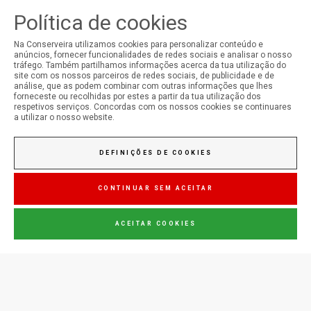
Política de cookies
A MINHA CONTA
Na Conserveira utilizamos cookies para personalizar conteúdo e
Iniciar Sessão
anúncios, fornecer funcionalidades de redes sociais e analisar o nosso
tráfego. Também partilhamos informações acerca da tua utilização do
Registo
site com os nossos parceiros de redes sociais, de publicidade e de
análise, que as podem combinar com outras informações que lhes
forneceste ou recolhidas por estes a partir da tua utilização dos
respetivos serviços. Concordas com os nossos cookies se continuares
a utilizar o nosso website.
DEFINIÇÕES DE COOKIES
CONTINUAR SEM ACEITAR
ACEITAR COOKIES
© Copyright 2026 Conserveira do Sul. Todos os direitos reservados